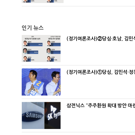
인기 뉴스
(정기여론조사)②당심·호남, 김민석
(정기여론조사)①당심, 김민석·정청
삼전닉스 “주주환원 확대 방안 마