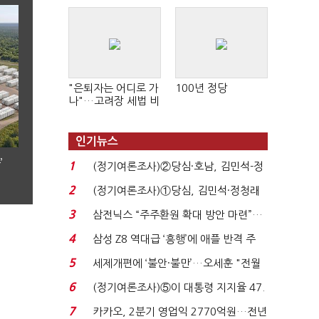
"은퇴자는 어디로 가
100년 정당
나"…고려장 세법 비
판 확산
인기뉴스
’
1
(정기여론조사)②당심·호남, 김민석-정
청래 '초접전'...
2
(정기여론조사)①당심, 김민석·정청래
'초접전'…대통령 ...
3
삼전닉스 “주주환원 확대 방안 마련”…
로이터에 성명...
4
삼성 Z8 역대급 ‘흥행’에 애플 반격 주
목…9월 ‘폴...
5
세제개편에 ‘불안·불만’…오세훈 "전월
세 구하기 더 ...
6
(정기여론조사)⑤이 대통령 지지율 47.
7%…일주일 만에 ...
7
카카오, 2분기 영업익 2770억원…전년