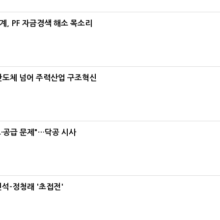
, PF 자금경색 해소 목소리
…반도체 넘어 주력산업 구조혁신
·공급 문제"…닥공 시사
석-정청래 '초접전'