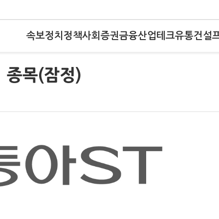
속보
정치
정책
사회
증권
금융
산업
테크
유통
건설
 종목(잠정)