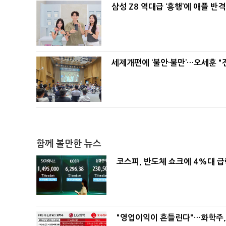
삼성 Z8 역대급 ‘흥행’에 애플 반격
세제개편에 ‘불안·불만’…오세훈 "
함께 볼만한 뉴스
코스피, 반도체 쇼크에 4%대 
"영업이익이 흔들린다"…화학주, I