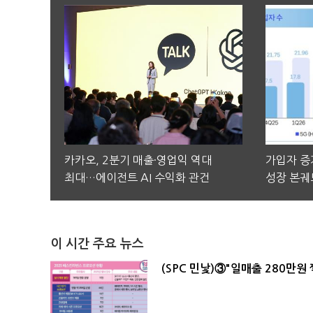
카카오, 2분기 매출·영업익 역대
가입자 증가
최대…에이전트 AI 수익화 관건
성장 본궤
이 시간 주요 뉴스
(SPC 민낯)③"일매출 280만원