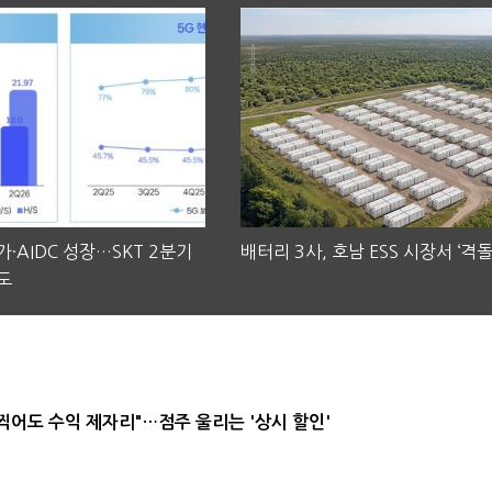
·AIDC 성장…SKT 2분기
배터리 3사, 호남 ESS 시장서 ‘격돌
도
 찍어도 수익 제자리"…점주 울리는 '상시 할인'