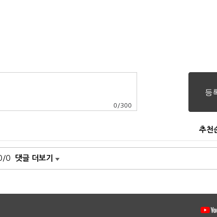
0
/
300
추천
0/0
댓글 더보기