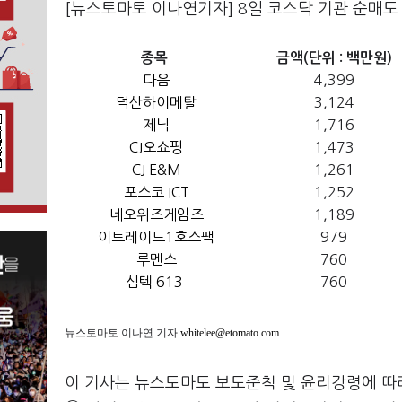
[뉴스토마토 이나연기자] 8일 코스닥 기관 순매도
종목
금액(단위 : 백만원)
다음
4,399
덕산하이메탈
3,124
제닉
1,716
CJ오쇼핑
1,473
CJ E&M
1,261
포스코 ICT
1,252
네오위즈게임즈
1,189
이트레이드1호스팩
979
루멘스
760
심텍 613
760
뉴스토마토 이나연 기자
whitelee@etomato.com
이 기사는 뉴스토마토 보도준칙 및 윤리강령에 따