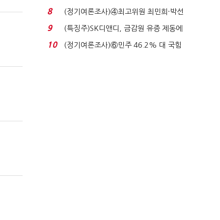
비 36% 증가...
8
(정기여론조사)④최고위원 최민희·박선
원 '양강'…서미...
9
(특징주)SK디앤디, 금감원 유증 제동에
장 초반 상한가...
10
(정기여론조사)⑥민주 46.2% 대 국힘
31.0%…오차범위 밖 ...