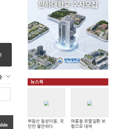
순
뉴스북
부동산 동상이몽, 국
여름철 온열질환 보
민만 불안하다
험으로 대비