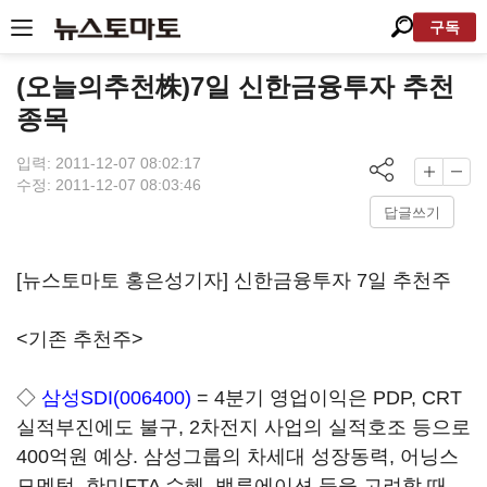
구독
(오늘의추천株)7일 신한금융투자 추천
종목
입력: 2011-12-07 08:02:17
수정: 2011-12-07 08:03:46
답글쓰기
[뉴스토마토 홍은성기자] 신한금융투자 7일 추천주
<기존 추천주>
◇
삼성SDI(006400)
= 4분기 영업이익은 PDP, CRT
실적부진에도 불구, 2차전지 사업의 실적호조 등으로
400억원 예상. 삼성그룹의 차세대 성장동력, 어닝스
모멘텀, 한미FTA 수혜, 밸류에이션 등을 고려할 때