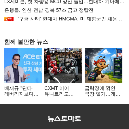
LX세미콘, 첫 차량용 MCU 양산 돌입…현대차·기아에
공급
은행들, 인천·전남·경북 57조 금고 쟁탈전
‘구금 사태’ 현대차 HMGMA, 미 재향군인 채용
확대로 분위기 반전
함께 볼만한 뉴스
배재규 "단타·
CXMT 이어
급락장에 꺾인
레버리지보다
유니트리도
국장 열기…개인
성장산업
출격…국내 증시
자금도 다시
장기투자…
영향 '촉각'
해외로
변동성 견뎌야"