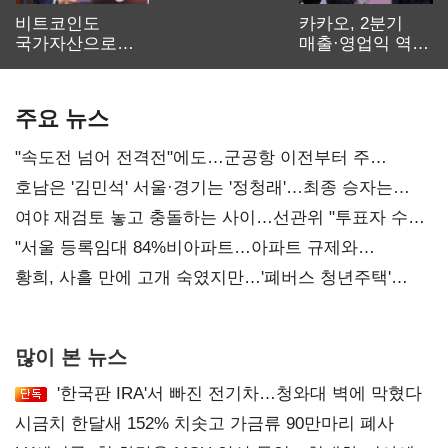
비트코인도
카카오, 2분기
국가자산으로…'
매출·영업익 역대
보관·평가·처분'
최대…에이전트
기준은 숙제
AI 수익화 관건
주요 뉴스
"속도전 넘어 전격전"에도…군공항 이전부터 주
52시간까지 '뇌관'
호남은 '김민석' 서울·경기는 '정청래'…최종 승자는
'안갯속'
여야 재검토 놓고 충돌하는 사이…선관위 "투표자 수
오차 당연"
"서울 등록임대 84%비아파트…아파트 규제와
달리해야"
황희, 사흘 만에 고개 숙였지만…'폐버스 청년주택'
후폭풍
많이 본 뉴스
'한국판 IRA'서 빠진 전기차…청와대 벽에 막혔다
시금치 한달새 152% 치솟고 가금류 90만마리 폐사