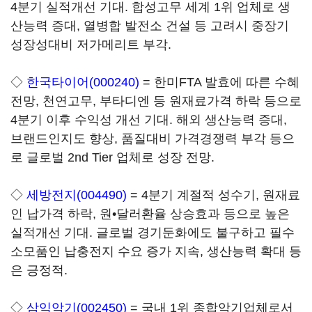
4분기 실적개선 기대. 합성고무 세계 1위 업체로 생
산능력 증대, 열병합 발전소 건설 등 고려시 중장기
성장성대비 저가메리트 부각.
◇
한국타이어(000240)
= 한미FTA 발효에 따른 수혜
전망, 천연고무, 부타디엔 등 원재료가격 하락 등으로
4분기 이후 수익성 개선 기대. 해외 생산능력 증대,
브랜드인지도 향상, 품질대비 가격경쟁력 부각 등으
로 글로벌 2nd Tier 업체로 성장 전망.
◇
세방전지(004490)
= 4분기 계절적 성수기, 원재료
인 납가격 하락, 원•달러환율 상승효과 등으로 높은
실적개선 기대. 글로벌 경기둔화에도 불구하고 필수
소모품인 납충전지 수요 증가 지속, 생산능력 확대 등
은 긍정적.
◇
삼익악기(002450)
= 국내 1위 종합악기업체로서