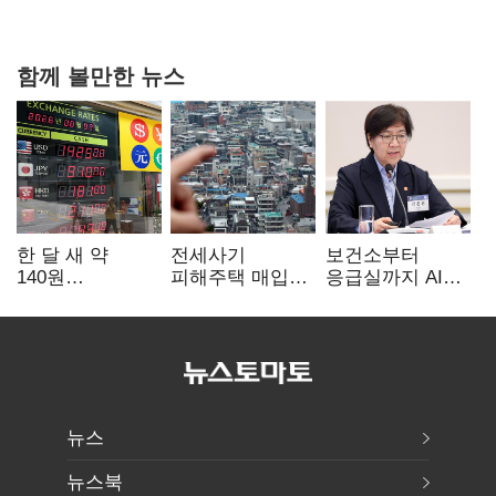
핵심으로 재부상
함께 볼만한 뉴스
한 달 새 약
전세사기
보건소부터
140원
피해주택 매입
응급실까지 AI
급락…'역대급
1만호 돌파…
확산…지역의료
엔저'에 원화
누적 피해자
혁신 본격화
변곡점
4만278명
뉴스
뉴스북