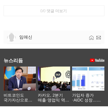
0/0
댓글 더보기
임애신
뉴스리듬
비트코인도
카카오, 2분기
가입자 증가
국가자산으로…'
매출·영업익 역대
·AIDC 성장…
보관·평가·처분'
최대…에이전트
SKT 2분기 성장