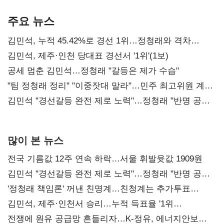
기준은 숙제
AI 수익화 관건
본궤도
주요 뉴스
김민석, 누적 45.42%로 경선 1위…정청래와 격차
0.86%p(2보)
김민석, 제주·인천 당대표 경선서 '1위'(1보)
공세 멈춘 김민석…정청래 "갈등은 제가 수습"
"팀 정청래 정리" "이중잣대 말라"…민주 최고위원 계파
다툼 격화
김민석 "경선갈등 완전 제로 노력"…정청래 "반명 공세
사과부터"
많이 본 뉴스
전국 기름값 12주 연속 하락…서울 휘발윳값 1909원
김민석 "경선갈등 완전 제로 노력"…정청래 "반명 공세
사과부터"
'정청래 책임론' 꺼낸 친명계…친청계는 추가투표
때리기
김민석, 제주·인천서 승리…누적 득표율 '1위
탈환'(종합)
전쟁에 원유 공급망 흔들리자…K-정유, 에너지안보