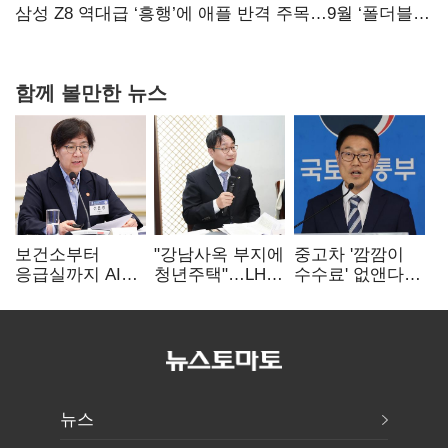
삼성 Z8 역대급 ‘흥행’에 애플 반격 주목…9월 ‘폴더블
대전’
함께 볼만한 뉴스
보건소부터
"강남사옥 부지에
중고차 '깜깜이
응급실까지 AI
청년주택"…LH도
수수료' 없앤다…
확산…지역의료
'공급 속도전'
7일 내 중대하자
혁신 본격화
생기면 환불
뉴스