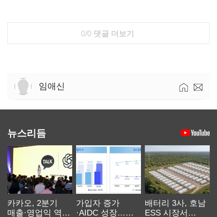
0/0
댓글 더보기
임애신
뉴스리듬
카카오, 2분기
가입자 증가
배터리 3사, 호남
매출·영업익 역대
·AIDC 성장…
ESS 시장서