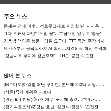
최대…에이전트
SKT 2분기 성장
‘격돌’
AI 수익화 관건
본궤도
주요 뉴스
문제는 전대 이후…선호투표제로 뒤집힐 땐 '지지층
불복'
"1차 투표서 과반" "게임 끝"…호남대전 앞두고 '충돌'
김용범 책임론 봇물…경질 요구에 'ETF 특검' 주장까지
보건소부터 응급실까지 AI 확산…지역의료 혁신 본격화
"강남사옥 부지에 청년주택"…LH도 '공급 속도전'
많이 본 뉴스
[IB토마토]아워홈 떠난 구미현, 본느에 340억 베팅…
가족 지배체제 구축
(시론)꿈과 계획은 다르다
(민선 9기 한달)③'7조 채무' 곳간에 충격…추미애,
20년만에 '비상재정' 선언 승부수
(정기여론조사)②당심·호남, 김민석-정청래 '초접전'