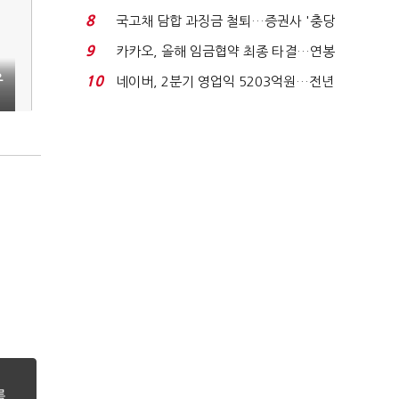
적극적 조사로 진...
8
국고채 담합 과징금 철퇴…증권사 '충당
금 폭탄' 우려...
9
카카오, 올해 임금협약 최종 타결…연봉
6.3% 인상·격려...
우
10
네이버, 2분기 영업익 5203억원…전년
비 0.2% 감소...