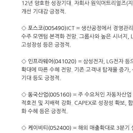
12년 양호한 성장기대. 자회사 원익머트리얼즈(지분
개선 기대감 긍정적.
◇
포스코(005490)
ICT = 생산공정에서 경영
수주 모멘텀 본격화 전망. 그룹사와 높은 시너지, 
고성장성 등은 긍정적.
◇
인프라웨어(041020)
= 삼성전자, LG전자 
확대에 따른 수혜 전망. 기존 고객내 탑재율 증가,
기대 등도 긍정적.
◇
동국산업(005160)
= 주 수요처인 자동차산업
적호전 및 지배력 강화. CAPEX로 성장성 확보,
화 수혜 등은 긍정적.
◇
케이비티(052400)
= 해외 매출확대로 3분기 