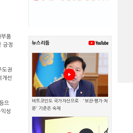
차부품
뉴스리듬
은 긍정
 주도권
실적개선
비트코인도 국가자산으로…'보관·평가·처
 등으
분' 기준은 숙제
수익성