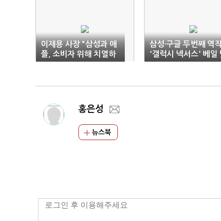
이재용 사장 "삼성과 애
삼성·구글 두번째 역
플, 소비자 위해 치열하
'갤럭시 넥서스' 베일
게 경쟁해야"
다!
홍은성
뉴스북