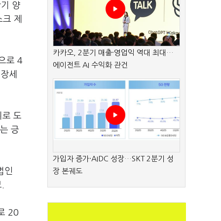
기 양
스크 제
카카오, 2분기 매출·영업익 역대 최대…
으로 4
에이전트 AI 수익화 관건
성장세
위로 도
는 긍
가입자 증가·AIDC 성장…SKT 2분기 성
법인
장 본궤도
.
 20