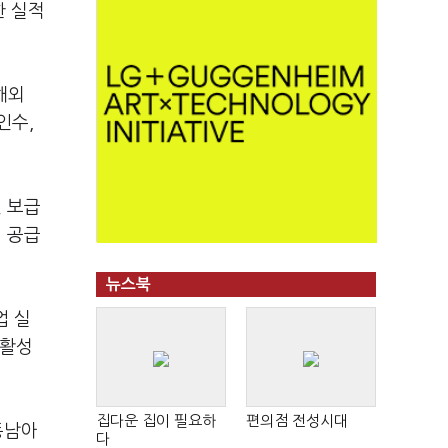
한 실적
해외
인수,
 보급
션 공급
뉴스북
업 실
 활성
집다운 집이 필요하
편의점 전성시대
동남아
다