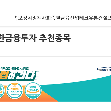
속보
정치
정책
사회
증권
금융
산업
테크
유통
건설
신한금융투자 추천종목