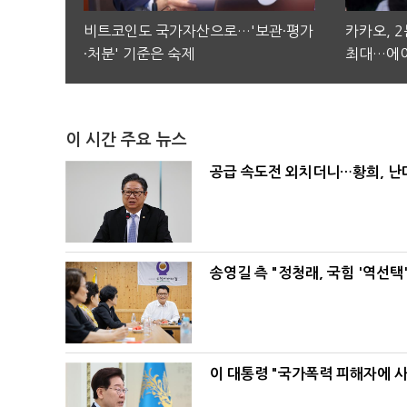
비트코인도 국가자산으로…'보관·평가
카카오, 
·처분' 기준은 숙제
최대…에이
이 시간 주요 뉴스
공급 속도전 외치더니…황희, 난
송영길 측 "정청래, 국힘 '역선
이 대통령 "국가폭력 피해자에 