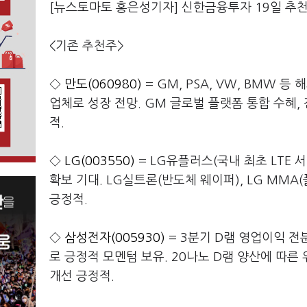
[뉴스토마토 홍은성기자] 신한금융투자 19일 추
<기존 추천주>
◇
만도(060980)
= GM, PSA, VW, BMW
업체로 성장 전망. GM 글로벌 플랫폼 통합 수혜,
적.
◇
LG(003550)
= LG유플러스(국내 최초 LTE 서
확보 기대. LG실트론(반도체 웨이퍼), LG MMA
긍정적.
◇
삼성전자(005930)
= 3분기 D램 영업이익 전
로 긍정적 모멘텀 보유. 20나노 D램 양산에 따른
개선 긍정적.