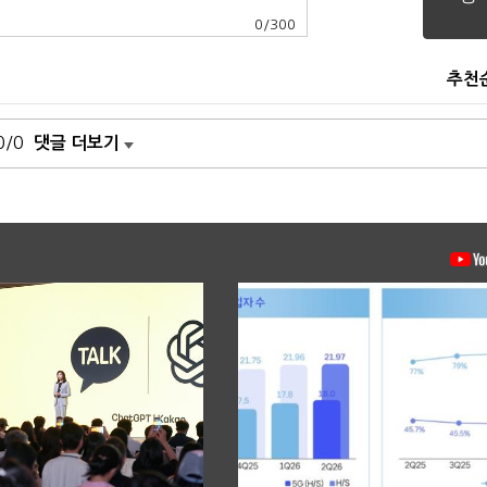
0
/
300
추천
0/0
댓글 더보기