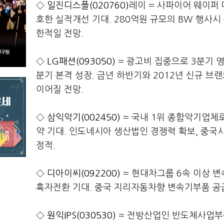
◇
일진디스플(020760)
레이 = 사파이어 웨이퍼
호한 실적개선 기대. 280억원 규모의 BW 행사시
한적일 전망.
◇
LG패션(093050)
= 광고비 집중으로 3분기 
분기 본격 성장. 금년 하반기와 2012년 신규 브
이어질 전망.
◇
삼익악기(002450)
= 국내 1위 종합악기업체로서 
약 기대. 인도네시아 생산법인 경쟁력 확보, 중국시
정적.
◇
디아이씨(092200)
= 현대차그룹 6속 이상 변
흑자전환 기대. 중국 지리자동차향 변속기부품 공급
◇
원익IPS(030530)
= 전방산업인 반도체사업부문