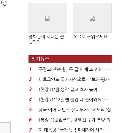
민증
영화관의 시대는 끝
"CD로 구워오세요"
났다?
인기뉴스
1
구광모-젠슨 황, 두 달 만에 또 만난다…
로봇·AI 등 논...
2
비트코인도 국가자산으로…'보관·평가·
처분' 기준은 ...
3
(현장+)"팔 생각 접고 호가 높여
요"…'덜 똘똘한 한 채' 20...
4
(현장+)"12일엔 물건 다 들어와요"…
빈 매대 채우며 문 연 ...
5
중국 이어 대만도 설비투자…메모리 ‘삼
국전쟁’
6
(특징주)윙입푸드, 경영진 주가 부양 의
지에 상한가...
7
이 대통령 "국가폭력 피해자에 사과…