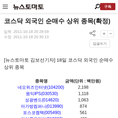
구독
코스닥 외국인 순매수 상위 종목(확정)
입력: 2011-10-18 20:28:59
수정: 2011-10-18 20:30:13
답글쓰기
[뉴스토마토 김보선기자] 18일 코스닥 외국인 순매수
상위 종목
종목명
금액(단위 : 백만원)
네오위즈인터넷(104200)
2,198
원익IPS(030530)
1,118
성광벤드(014620)
1,063
아가방컴퍼니(013990)
874
포스코켐텍(005490)
561