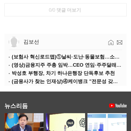
0/0
댓글 더보기
김보선
(보험사 혁신로드맵)①날씨·도난·동물보험…소액단기보험사 설립 추진
(영상)금융지주 주총 임박…CEO 연임·주주달래기 화두로
박성호 부행장, 차기 하나은행장 단독후보 추천
(금융사가 찾는 인재상)④케이뱅크 "전문성 갖고 협업 능숙한지 살필것"
뉴스리듬