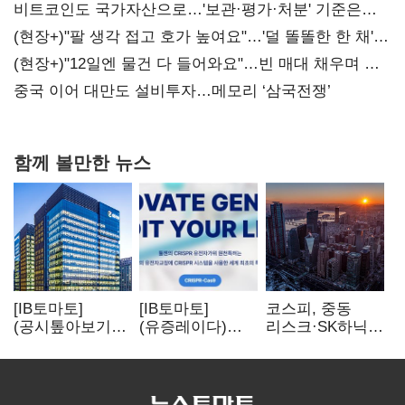
비트코인도 국가자산으로…'보관·평가·처분' 기준은
숙제
(현장+)"팔 생각 접고 호가 높여요"…'덜 똘똘한 한 채'
20억 키맞추기
(현장+)"12일엔 물건 다 들어와요"…빈 매대 채우며 문
연 홈플러스
중국 이어 대만도 설비투자…메모리 ‘삼국전쟁’
함께 볼만한 뉴스
[IB토마토]
[IB토마토]
코스피, 중동
(공시톺아보기)
(유증레이다)
리스크·SK하닉
수주 공시, 왜
툴젠, 조달액
5% 급락에
바로 매출로
3분의 1 토막…
뒷걸음
잡히지 않을까
특허소송
비용부터 챙긴다