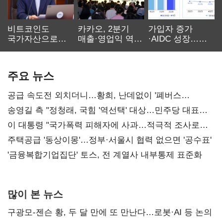
비트코인도
카카오, 2분기
가입자 증가
국가자산으로…'
매출·영업익 역대
·AIDC 성장…
보관·평가·처분'
최대…에이전트
SKT 2분기 성장
기준은 숙제
AI 수익화 관건
본궤도
주요 뉴스
공급 속도전 외치더니…황희, 난데없이 '폐버스
리모델링' 제안
송영길 측 "정청래, 국힘 '역선택' 대상…민주당 대표로
총선 지휘 못해"
이 대통령 "국가폭력 피해자에 사과…적극적 조사로
진실 밝혀야"
주택공급 '동상이몽'…정부·서울시 협력 없으면 '공수표'
'금융복합기업집단' 토스, 전 계열사 내부통제 표준화
많이 본 뉴스
구광모-젠슨 황, 두 달 만에 또 만난다…로봇·AI 등 논의