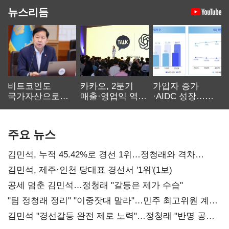
뉴스리듬
비트코인도
카카오, 2분기
가입자 증가
국가자산으로…'
매출·영업익 역대
·AIDC 성장…
보관·평가·처분'
최대…에이전트
SKT 2분기 성장
기준은 숙제
AI 수익화 관건
본궤도
주요 뉴스
김민석, 누적 45.42%로 경선 1위…정청래와 격차
0.86%p(2보)
김민석, 제주·인천 당대표 경선서 '1위'(1보)
공세 멈춘 김민석…정청래 "갈등은 제가 수습"
"팀 정청래 정리" "이중잣대 말라"…민주 최고위원 계파
다툼 격화
김민석 "경선갈등 완전 제로 노력"…정청래 "반명 공세