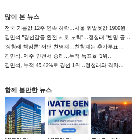
사과부터"
많이 본 뉴스
전국 기름값 12주 연속 하락…서울 휘발윳값 1909원
김민석 "경선갈등 완전 제로 노력"…정청래 "반명 공세
사과부터"
'정청래 책임론' 꺼낸 친명계…친청계는 추가투표
때리기
김민석, 제주·인천서 승리…누적 득표율 '1위
탈환'(종합)
김민석, 누적 45.42%로 경선 1위…정청래와 격차
0.86%p(2보)
함께 볼만한 뉴스