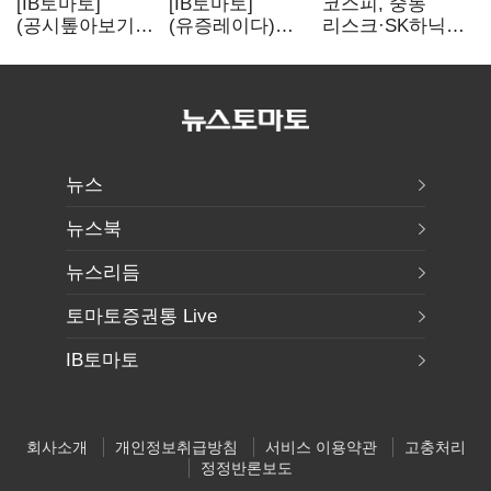
[IB토마토]
[IB토마토]
코스피, 중동
(공시톺아보기)
(유증레이다)
리스크·SK하닉
수주 공시, 왜
툴젠, 조달액
5% 급락에
바로 매출로
3분의 1 토막…
뒷걸음
잡히지 않을까
특허소송
비용부터 챙긴다
뉴스
뉴스북
뉴스리듬
토마토증권통 Live
IB토마토
회사소개
개인정보취급방침
서비스 이용약관
고충처리
정정반론보도