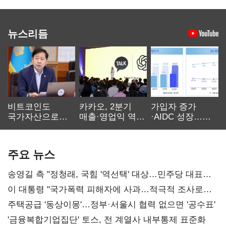
뉴스리듬
비트코인도
카카오, 2분기
가입자 증가
국가자산으로…'
매출·영업익 역대
·AIDC 성장…
보관·평가·처분'
최대…에이전트
SKT 2분기 성장
기준은 숙제
AI 수익화 관건
본궤도
주요 뉴스
송영길 측 "정청래, 국힘 '역선택' 대상…민주당 대표로
총선 지휘 못해"
이 대통령 "국가폭력 피해자에 사과…적극적 조사로
진실 밝혀야"
주택공급 '동상이몽'…정부·서울시 협력 없으면 '공수표'
'금융복합기업집단' 토스, 전 계열사 내부통제 표준화