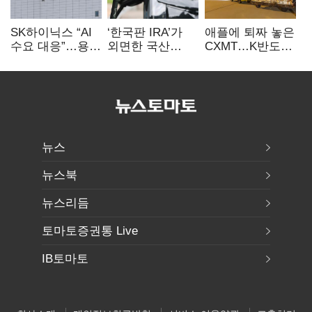
SK하이닉스 “AI
‘한국판 IRA’가
애플에 퇴짜 놓은
수요 대응”…용인
외면한 국산
CXMT…K반도체
·청주 팹에 54조
전기차…
협상력 ‘호재’
투자
실효성에 ‘의문’
뉴스
뉴스북
뉴스리듬
토마토증권통 Live
IB토마토