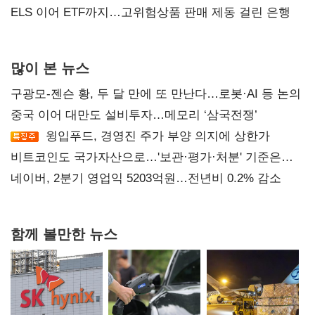
ELS 이어 ETF까지…고위험상품 판매 제동 걸린 은행
많이 본 뉴스
구광모-젠슨 황, 두 달 만에 또 만난다…로봇·AI 등 논의
중국 이어 대만도 설비투자…메모리 ‘삼국전쟁’
윙입푸드, 경영진 주가 부양 의지에 상한가
비트코인도 국가자산으로…'보관·평가·처분' 기준은
숙제
네이버, 2분기 영업익 5203억원…전년비 0.2% 감소
함께 볼만한 뉴스