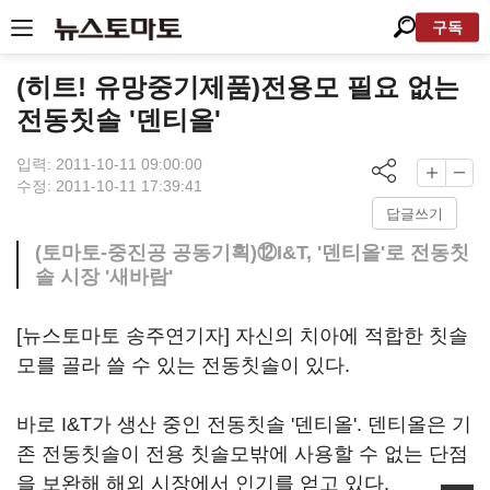
구독
(히트! 유망중기제품)전용모 필요 없는
전동칫솔 '덴티올'
입력: 2011-10-11 09:00:00
수정: 2011-10-11 17:39:41
답글쓰기
(토마토-중진공 공동기획)⑫I&T, '덴티올'로 전동칫
솔 시장 '새바람'
[뉴스토마토 송주연기자] 자신의 치아에 적합한 칫솔
모를 골라 쓸 수 있는 전동칫솔이 있다.
바로 I&T가 생산 중인 전동칫솔 '덴티올'. 덴티올은 기
존 전동칫솔이 전용 칫솔모밖에 사용할 수 없는 단점
을 보완해 해외 시장에서 인기를 얻고 있다.