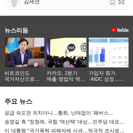
김세연
뉴스리듬
비트코인도
카카오, 2분기
가입자 증가
국가자산으로…'
매출·영업익 역대
·AIDC 성장…
보관·평가·처분'
최대…에이전트
SKT 2분기 성장
기준은 숙제
AI 수익화 관건
본궤도
주요 뉴스
공급 속도전 외치더니…황희, 난데없이 '폐버스
리모델링' 제안
송영길 측 "정청래, 국힘 '역선택' 대상…민주당 대표로
총선 지휘 못해"
이 대통령 "국가폭력 피해자에 사과…적극적 조사로