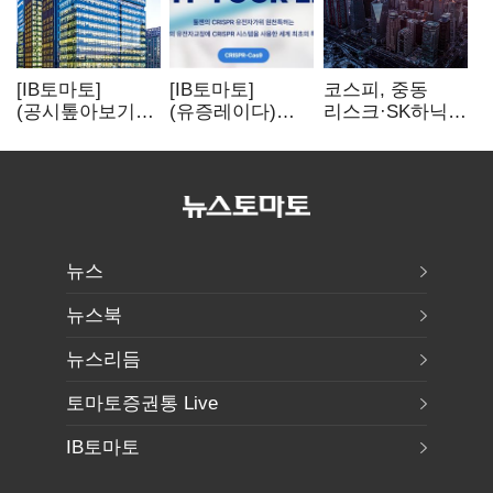
[IB토마토]
[IB토마토]
코스피, 중동
(공시톺아보기)
(유증레이다)
리스크·SK하닉
수주 공시, 왜
툴젠, 조달액
5% 급락에
바로 매출로
3분의 1 토막…
뒷걸음
잡히지 않을까
특허소송
비용부터 챙긴다
뉴스
뉴스북
뉴스리듬
토마토증권통 Live
IB토마토