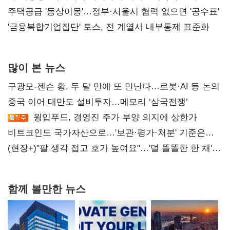
진실 밝혀야"
주택공급 '동상이몽'…정부·서울시 협력 없으면 '공수표'
'금융복합기업집단' 토스, 전 계열사 내부통제 표준화
많이 본 뉴스
구광모-젠슨 황, 두 달 만에 또 만난다…로봇·AI 등 논의
중국 이어 대만도 설비투자…메모리 ‘삼국전쟁’
윙입푸드, 경영진 주가 부양 의지에 상한가
비트코인도 국가자산으로…'보관·평가·처분' 기준은
숙제
(현장+)"팔 생각 접고 호가 높여요"…'덜 똘똘한 한 채'
20억 키맞추기
함께 볼만한 뉴스