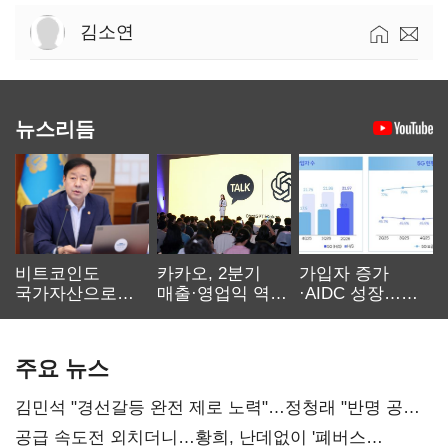
김소연
뉴스리듬
비트코인도
카카오, 2분기
가입자 증가
국가자산으로…'
매출·영업익 역대
·AIDC 성장…
보관·평가·처분'
최대…에이전트
SKT 2분기 성장
기준은 숙제
AI 수익화 관건
본궤도
주요 뉴스
김민석 "경선갈등 완전 제로 노력"…정청래 "반명 공세
사과부터"
공급 속도전 외치더니…황희, 난데없이 '폐버스