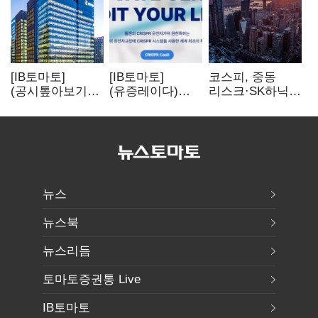
[IB토마토]
[IB토마토]
코스피, 중동
(공시톺아보기)
(유증레이다)
리스크·SK하닉
수주 공시, 왜
툴젠, 조달액
5% 급락에
바로 매출로
3분의 1 토막…
뒷걸음
잡히지 않을까
특허소송
비용부터 챙긴다
뉴스
뉴스북
뉴스리듬
토마토증권통 Live
IB토마토