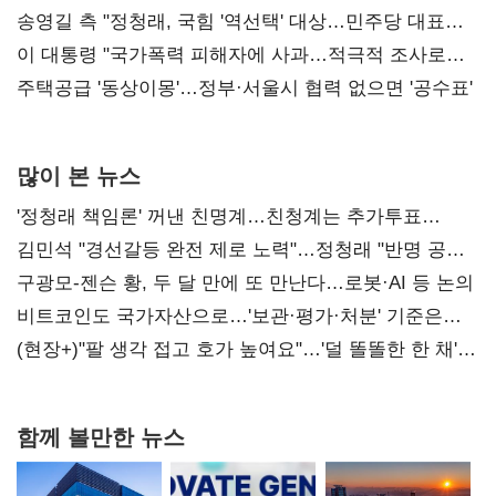
리모델링' 제안
송영길 측 "정청래, 국힘 '역선택' 대상…민주당 대표로
총선 지휘 못해"
이 대통령 "국가폭력 피해자에 사과…적극적 조사로
진실 밝혀야"
주택공급 '동상이몽'…정부·서울시 협력 없으면 '공수표'
많이 본 뉴스
'정청래 책임론' 꺼낸 친명계…친청계는 추가투표
때리기
김민석 "경선갈등 완전 제로 노력"…정청래 "반명 공세
사과부터"
구광모-젠슨 황, 두 달 만에 또 만난다…로봇·AI 등 논의
비트코인도 국가자산으로…'보관·평가·처분' 기준은
숙제
(현장+)"팔 생각 접고 호가 높여요"…'덜 똘똘한 한 채'
20억 키맞추기
함께 볼만한 뉴스