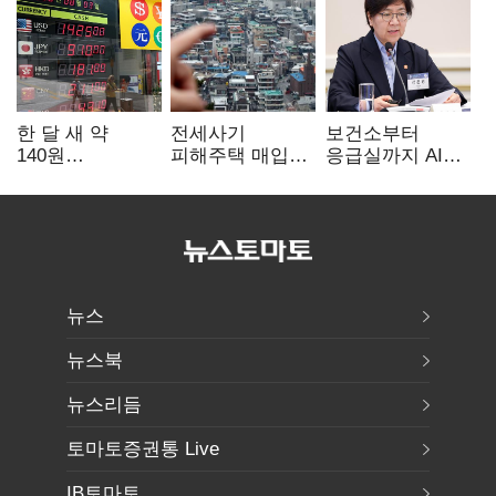
한 달 새 약
전세사기
보건소부터
140원
피해주택 매입
응급실까지 AI
급락…'역대급
1만호 돌파…
확산…지역의료
엔저'에 원화
누적 피해자
혁신 본격화
변곡점
4만278명
뉴스
뉴스북
뉴스리듬
토마토증권통 Live
IB토마토