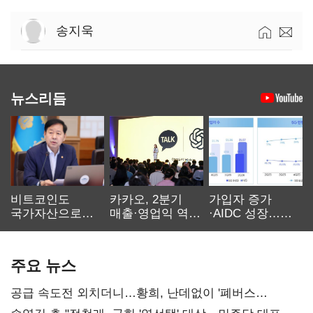
송지욱
뉴스리듬
비트코인도
카카오, 2분기
가입자 증가
국가자산으로…'
매출·영업익 역대
·AIDC 성장…
보관·평가·처분'
최대…에이전트
SKT 2분기 성장
기준은 숙제
AI 수익화 관건
본궤도
주요 뉴스
공급 속도전 외치더니…황희, 난데없이 '폐버스