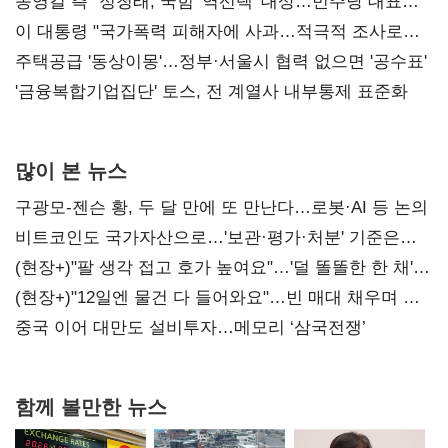
리모델링' 제안
송영길 측 "정청래, 국힘 '역선택' 대상…민주당 대표로
총선 지휘 못해"
이 대통령 "국가폭력 피해자에 사과…적극적 조사로
진실 밝혀야"
주택공급 '동상이몽'…정부·서울시 협력 없으면 '공수표'
'금융복합기업집단' 토스, 전 계열사 내부통제 표준화
많이 본 뉴스
구광모-젠슨 황, 두 달 만에 또 만난다…로봇·AI 등 논의
비트코인도 국가자산으로…'보관·평가·처분' 기준은
숙제
(현장+)"팔 생각 접고 호가 높여요"…'덜 똘똘한 한 채'
20억 키맞추기
(현장+)"12일엔 물건 다 들어와요"…빈 매대 채우며 문
연 홈플러스
중국 이어 대만도 설비투자…메모리 ‘삼국전쟁’
함께 볼만한 뉴스