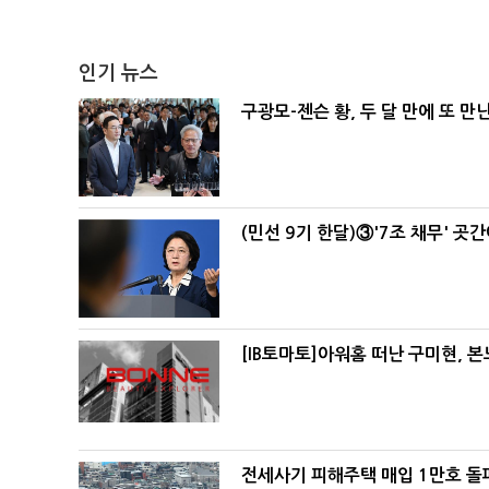
인기 뉴스
구광모-젠슨 황, 두 달 만에 또 만
(민선 9기 한달)③'7조 채무' 곳
[IB토마토]아워홈 떠난 구미현, 
전세사기 피해주택 매입 1만호 돌