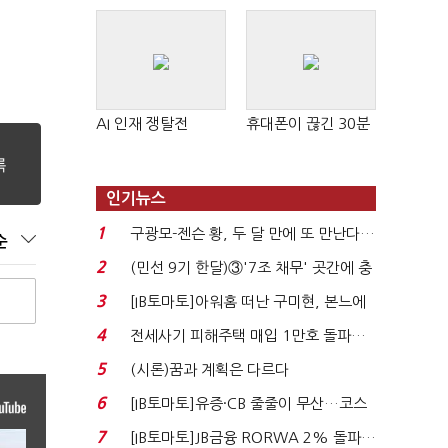
AI 인재 쟁탈전
휴대폰이 끊긴 30분
인기뉴스
1
구광모-젠슨 황, 두 달 만에 또 만난다…
순
로봇·AI 등 논...
2
(민선 9기 한달)③'7조 채무' 곳간에 충
격…추미애, 20년...
3
[IB토마토]아워홈 떠난 구미현, 본느에
340억 베팅…가...
4
전세사기 피해주택 매입 1만호 돌파…
누적 피해자 4만2...
5
(시론)꿈과 계획은 다르다
6
[IB토마토]유증·CB 줄줄이 무산…코스
닥 벌점 급증에 ...
7
[IB토마토]JB금융 RORWA 2% 돌파…