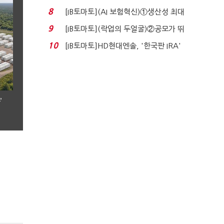
실적 견인은 은행 ...
8
[IB토마토](AI 보험혁신)①생산성 최대
80% 개선…현실...
9
[IB토마토](락업의 두얼굴)②공모가 뛰
자 첫날 매도…FI ...
10
[IB토마토]HD현대엔솔, '한국판 IRA'
수혜 부상…세액공...
’