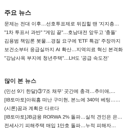
AI 수익화 관건
본궤도
주요 뉴스
문제는 전대 이후…선호투표제로 뒤집힐 땐 '지지층
불복'
"1차 투표서 과반" "게임 끝"…호남대전 앞두고 '충돌'
김용범 책임론 봇물…경질 요구에 'ETF 특검' 주장까지
보건소부터 응급실까지 AI 확산…지역의료 혁신 본격화
"강남사옥 부지에 청년주택"…LH도 '공급 속도전'
많이 본 뉴스
(민선 9기 한달)③'7조 채무' 곳간에 충격…추미애,
20년만에 '비상재정' 선언 승부수
[IB토마토]아워홈 떠난 구미현, 본느에 340억 베팅…
가족 지배체제 구축
(시론)꿈과 계획은 다르다
[IB토마토]JB금융 RORWA 2% 돌파…실적 견인은 은행
아닌 캐피탈
전세사기 피해주택 매입 1만호 돌파…누적 피해자