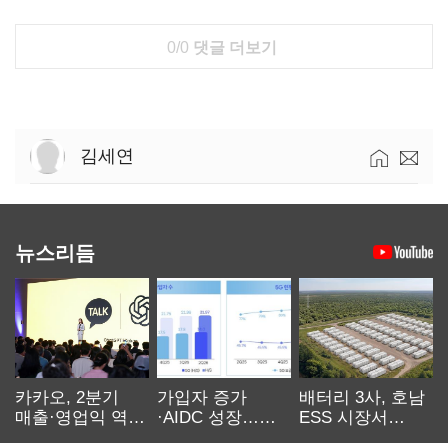
0/0
댓글 더보기
김세연
뉴스리듬
카카오, 2분기
가입자 증가
배터리 3사, 호남
매출·영업익 역대
·AIDC 성장…
ESS 시장서
최대…에이전트
SKT 2분기 성장
‘격돌’