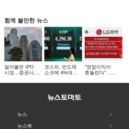
4만278명
함께 볼만한 뉴스
얼어붙은 IPO
코스피, 반도체
"영업이익이
시장…증권사,
쇼크에 4%대
흔들린다"…
하반기 '대어
급락…코스닥은
화학주, IFRS
전쟁' 기대
5거래일째 상승
18에 취약
뉴스
뉴스북