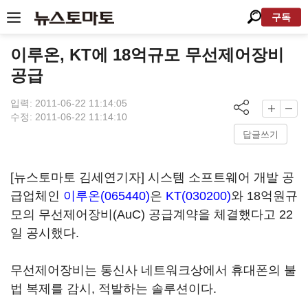
구독
이루온, KT에 18억규모 무선제어장비
공급
입력: 2011-06-22 11:14:05
수정: 2011-06-22 11:14:10
답글쓰기
[뉴스토마토 김세연기자] 시스템 소프트웨어 개발 공
급업체인
이루온(065440)
은
KT(030200)
와 18억원규
모의 무선제어장비(AuC) 공급계약을 체결했다고 22
일 공시했다.
무선제어장비는 통신사 네트워크상에서 휴대폰의 불
법 복제를 감시, 적발하는 솔루션이다.