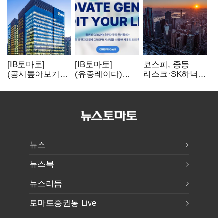
[IB토마토]
[IB토마토]
코스피, 중동
(공시톺아보기)
(유증레이다)
리스크·SK하닉
수주 공시, 왜
툴젠, 조달액
5% 급락에
바로 매출로
3분의 1 토막…
뒷걸음
잡히지 않을까
특허소송
비용부터 챙긴다
뉴스
뉴스북
뉴스리듬
토마토증권통 Live