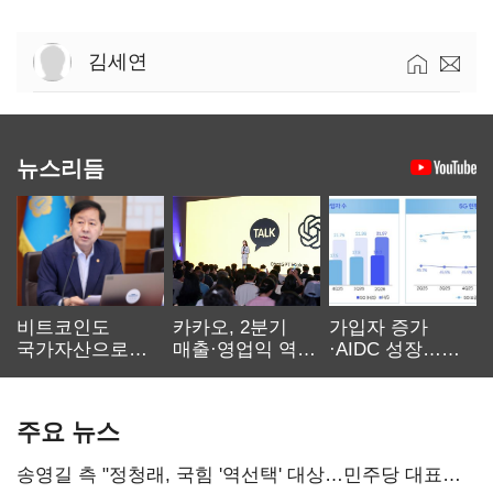
김세연
뉴스리듬
비트코인도
카카오, 2분기
가입자 증가
국가자산으로…'
매출·영업익 역대
·AIDC 성장…
보관·평가·처분'
최대…에이전트
SKT 2분기 성장
기준은 숙제
AI 수익화 관건
본궤도
주요 뉴스
송영길 측 "정청래, 국힘 '역선택' 대상…민주당 대표로