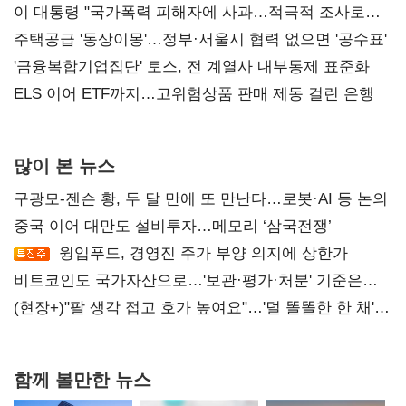
총선 지휘 못해"
이 대통령 "국가폭력 피해자에 사과…적극적 조사로
진실 밝혀야"
주택공급 '동상이몽'…정부·서울시 협력 없으면 '공수표'
'금융복합기업집단' 토스, 전 계열사 내부통제 표준화
ELS 이어 ETF까지…고위험상품 판매 제동 걸린 은행
많이 본 뉴스
구광모-젠슨 황, 두 달 만에 또 만난다…로봇·AI 등 논의
중국 이어 대만도 설비투자…메모리 ‘삼국전쟁’
윙입푸드, 경영진 주가 부양 의지에 상한가
비트코인도 국가자산으로…'보관·평가·처분' 기준은
숙제
(현장+)"팔 생각 접고 호가 높여요"…'덜 똘똘한 한 채'
20억 키맞추기
함께 볼만한 뉴스