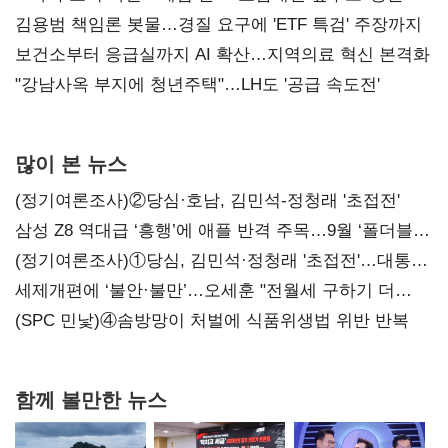
김용범 책임론 봇물…경질 요구에 'ETF 특검' 주장까지
보건소부터 응급실까지 AI 확산…지역의료 혁신 본격화
"강남사옥 부지에 청년주택"…LH도 '공급 속도전'
많이 본 뉴스
(정기여론조사)②당심·호남, 김민석-정청래 '초접전'
삼성 Z8 역대급 ‘흥행’에 애플 반격 주목…9월 ‘폴더블
대전’
(정기여론조사)①당심, 김민석·정청래 '초접전'…대통령
지지도 '50% 아래로'(종합)
세제개편에 ‘불안·불만’…오세훈 "전월세 구하기 더
힘들어질 것"
(SPC 민낯)④솜방망이 처벌에 식품위생법 위반 반복
함께 볼만한 뉴스