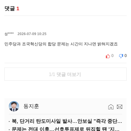
댓글
1
성****
2026-07-09 10:25
민주당과 조국혁신당의 합당 문제는 시간이 지나면 밝혀지겠죠
0
0
1/1
댓글 더보기
동지훈
북, 단거리 탄도미사일 발사…안보실 "즉각 중단 촉구"
문제는 전대 이후…선호투표제로 뒤집힐 땐 '지지층 불복'