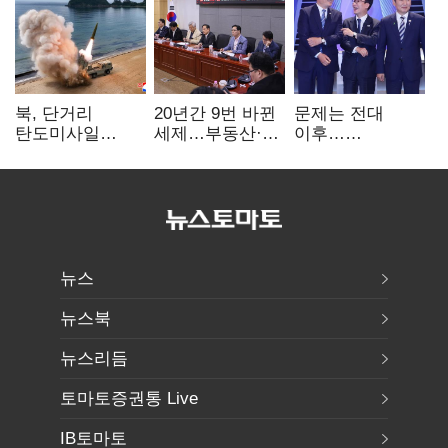
북, 단거리
20년간 9번 바뀐
문제는 전대
탄도미사일
세제…부동산·
이후…
발사…안보실
상속세만
선호투표제로
"즉각 중단 촉구"
건드렸다
뒤집힐 땐
'지지층 불복'
뉴스
뉴스북
뉴스리듬
토마토증권통 Live
IB토마토