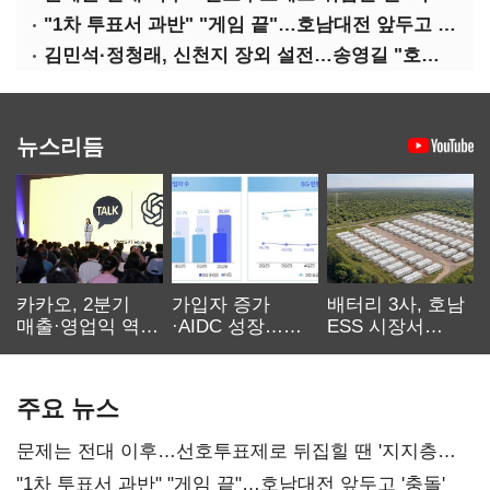
"1차 투표서 과반" "게임 끝"…호남대전 앞두고 '충돌'
김민석·정청래, 신천지 장외 설전…송영길 "호남 계몽 규탄"
뉴스리듬
카카오, 2분기
가입자 증가
배터리 3사, 호남
매출·영업익 역대
·AIDC 성장…
ESS 시장서
최대…에이전트
SKT 2분기 성장
‘격돌’
AI 수익화 관건
본궤도
주요 뉴스
문제는 전대 이후…선호투표제로 뒤집힐 땐 '지지층
불복'
"1차 투표서 과반" "게임 끝"…호남대전 앞두고 '충돌'