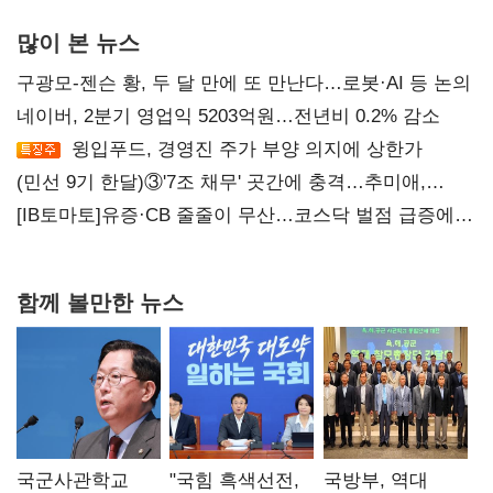
많이 본 뉴스
구광모-젠슨 황, 두 달 만에 또 만난다…로봇·AI 등 논의
네이버, 2분기 영업익 5203억원…전년비 0.2% 감소
윙입푸드, 경영진 주가 부양 의지에 상한가
(민선 9기 한달)③'7조 채무' 곳간에 충격…추미애,
20년만에 '비상재정' 선언 승부수
[IB토마토]유증·CB 줄줄이 무산…코스닥 벌점 급증에
상폐 압박
함께 볼만한 뉴스
국군사관학교
"국힘 흑색선전,
국방부, 역대