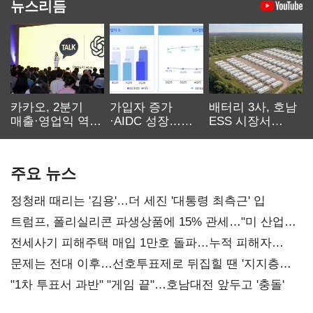
뉴스리듬
카카오, 2분기
가입자 증가
배터리 3사, 호남
매출·영업익 역대
·AIDC 성장…
ESS 시장서
최대…에이전트
SKT 2분기 성장
‘격돌’
AI 수익화 관건
본궤도
주요 뉴스
정청래 때리는 '김용'…더 세진 '대통령 최측근' 입
트럼프, 폴리실리콘 파생상품에 15% 관세…"미 산업
재건"
전세사기 피해주택 매입 1만호 돌파…누적 피해자
4만278명
문제는 전대 이후…선호투표제로 뒤집힐 땐 '지지층
불복'
"1차 투표서 과반" "게임 끝"…호남대전 앞두고 '충돌'