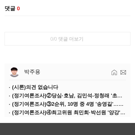
댓글
0
0/0
댓글 더보기
박주용
(시론)의견 없습니다
(정기여론조사)②당심·호남, 김민석-정청래 '초접전'
(정기여론조사)③2순위, 10명 중 4명 '송영길'…정청래 '한 자릿수'
(정기여론조사)④최고위원 최민희·박선원 '양강'…서미화·이성윤·임미애 뒤이어