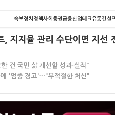
속보
정치
정책
사회
증권
금융
산업
테크
유통
건설
트, 지지율 관리 수단이면 지선 
한 건 국민 삶 개선할 성과·실적"
 글에 '엄중 경고'…"부적절한 처신"