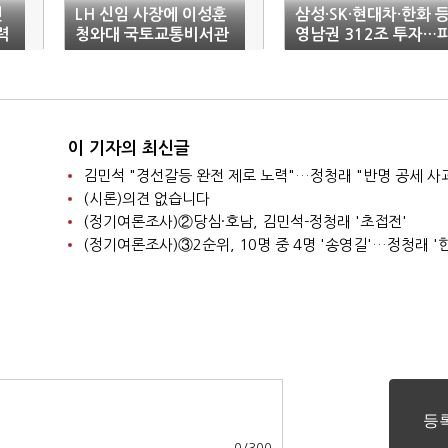
인
LH 신임 사장에 이성훈
삼성·SK·현대차·한화 
력
청와대 국토교통비서관
영남권 312조 투자…
지컬AI·우주 거점 육성
이 기자의 최신글
김민석 "경선갈등 완전 제로 노력"…정청래 "반명 공세 사
(시론)의견 없습니다
(정기여론조사)②당심·호남, 김민석-정청래 '초접전'
0
/
300