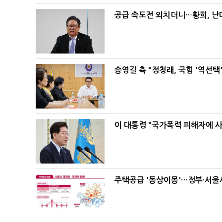
공급 속도전 외치더니…황희, 난
송영길 측 "정청래, 국힘 '역선
이 대통령 "국가폭력 피해자에 
주택공급 '동상이몽'…정부·서울시