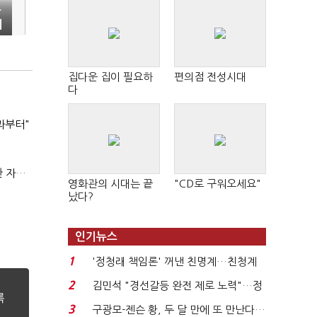
등
피
집다운 집이 필요하
편의점 전성시대
다
과부터"
(정기여론조사)③2순위, 10명 중 4명 '송영길'…정청래 '한 자릿수'
영화관의 시대는 끝
"CD로 구워오세요"
났다?
인기뉴스
1
'정청래 책임론' 꺼낸 친명계…친청계
는 추가투표 때리기...
2
김민석 "경선갈등 완전 제로 노력"…정
청래 "반명 공세 사...
3
구광모-젠슨 황, 두 달 만에 또 만난다…