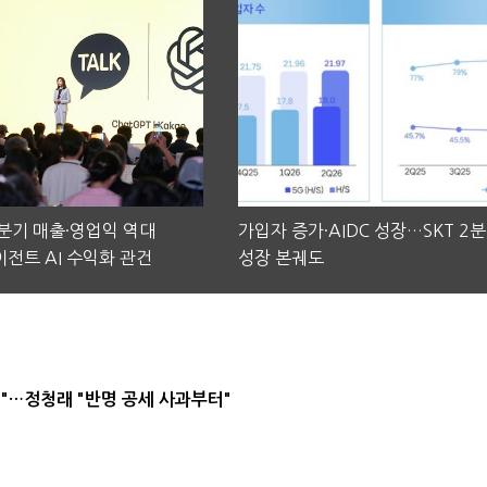
2분기 매출·영업익 역대
가입자 증가·AIDC 성장…SKT 2
전트 AI 수익화 관건
성장 본궤도
"…정청래 "반명 공세 사과부터"