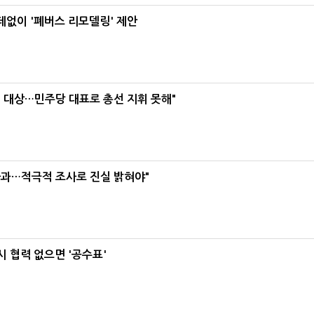
데없이 '폐버스 리모델링' 제안
택' 대상…민주당 대표로 총선 지휘 못해"
사과…적극적 조사로 진실 밝혀야"
 협력 없으면 '공수표'