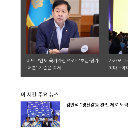
비트코인도 국가자산으로…'보관·평가
카카오, 
·처분' 기준은 숙제
최대…에이
이 시간 주요 뉴스
김민석 "경선갈등 완전 제로 노력