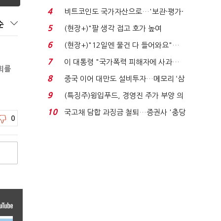
로봇·AI 등 논...
4
비트코인도 국가자산으로…'보관·평가·
처분' 기준은 ...
순
5
(현장+)"팔 생각 접고 호가 높여
요"…'덜 똘똘한 한 채' 20...
6
(현장+)"12일엔 물건 다 들어와요"…
빈 매대 채우며 문 연 ...
7
이 대통령 "국가폭력 피해자에 사과…
회를
적극적 조사로 진...
8
중국 이어 대만도 설비투자…메모리 ‘삼
국전쟁’
9
(특징주)윙입푸드, 경영진 주가 부양 의
지에 상한가...
10
국고채 담합 과징금 철퇴…증권사 '충당
0
금 폭탄' 우려...