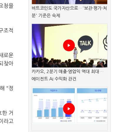
조요청을
비트코인도 국가자산으로…'보관·평가·처
분' 기준은 숙제
 구조적
 새로운
 되찾아
카카오, 2분기 매출·영업익 역대 최대…
에이전트 AI 수익화 관건
해 "정
호한 거
"이라고