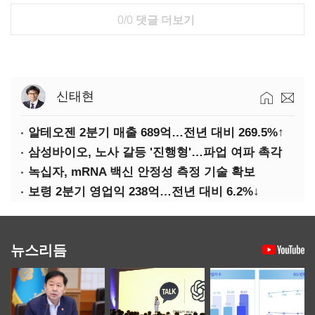
0/0
댓글 더보기
신태현
알테오젠 2분기 매출 689억…전년 대비 269.5%↑
삼성바이오, 노사 갈등 '진행형'…파업 여파 촉각
녹십자, mRNA 백신 안정성 측정 기술 확보
보령 2분기 영업익 238억…전년 대비 6.2%↓
뉴스리듬