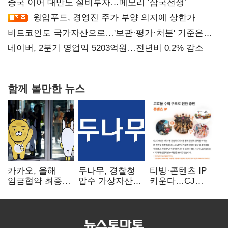
중국 이어 대만도 설비투자…메모리 ‘삼국전쟁’
윙입푸드, 경영진 주가 부양 의지에 상한가
비트코인도 국가자산으로…'보관·평가·처분' 기준은
숙제
네이버, 2분기 영업익 5203억원…전년비 0.2% 감소
함께 볼만한 뉴스
카카오, 올해
두나무, 경찰청
티빙·콘텐츠 IP
임금협약 최종
압수 가상자산
키운다…CJ
타결…연봉 6.3%
보관 맡는다…
ENM, 하반기
인상·격려금
커스터디 사업
글로벌 확장 가속
300만원
최종 낙찰