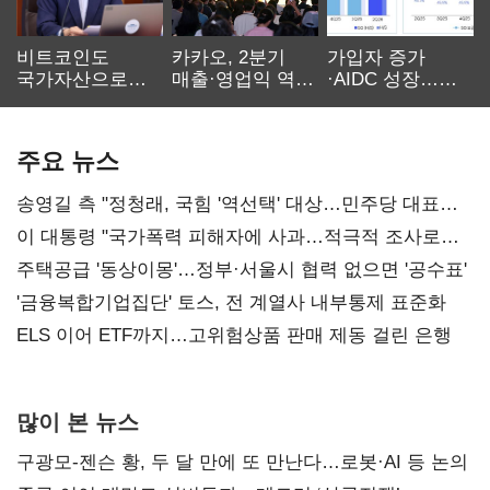
비트코인도
카카오, 2분기
가입자 증가
국가자산으로…'
매출·영업익 역대
·AIDC 성장…
보관·평가·처분'
최대…에이전트
SKT 2분기 성장
기준은 숙제
AI 수익화 관건
본궤도
주요 뉴스
송영길 측 "정청래, 국힘 '역선택' 대상…민주당 대표로
총선 지휘 못해"
이 대통령 "국가폭력 피해자에 사과…적극적 조사로
진실 밝혀야"
주택공급 '동상이몽'…정부·서울시 협력 없으면 '공수표'
'금융복합기업집단' 토스, 전 계열사 내부통제 표준화
ELS 이어 ETF까지…고위험상품 판매 제동 걸린 은행
많이 본 뉴스
구광모-젠슨 황, 두 달 만에 또 만난다…로봇·AI 등 논의