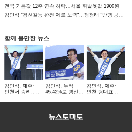
협력
전국 기름값 12주 연속 하락…서울 휘발윳값 1909원
김민석 "경선갈등 완전 제로 노력"…정청래 "반명 공세
사과부터"
함께 볼만한 뉴스
김민석, 제주·
김민석, 누적
김민석, 제주·
인천서 승리…
45.42%로 경선
인천 당대표
누적 득표율 '1위
1위…정청래와
경선서 '1위'(1보)
탈환'(종합)
격차
0.86%p(2보)