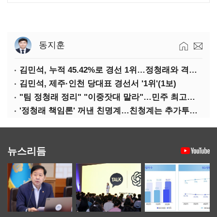
동지훈
김민석, 누적 45.42%로 경선 1위…정청래와 격차 0.86%p(2보)
김민석, 제주·인천 당대표 경선서 '1위'(1보)
"팀 정청래 정리" "이중잣대 말라"…민주 최고위원 계파 다툼 격화
'정청래 책임론' 꺼낸 친명계…친청계는 추가투표 때리기
뉴스리듬