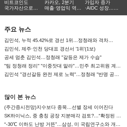
비트코인도
카카오, 2분기
가입자 증가
국가자산으로…'
매출·영업익 역대
·AIDC 성장…
보관·평가·처분'
최대…에이전트
SKT 2분기 성장
기준은 숙제
AI 수익화 관건
본궤도
주요 뉴스
김민석, 누적 45.42%로 경선 1위…정청래와 격차
0.86%p(2보)
김민석, 제주·인천 당대표 경선서 '1위'(1보)
공세 멈춘 김민석…정청래 "갈등은 제가 수습"
"팀 정청래 정리" "이중잣대 말라"…민주 최고위원 계파
다툼 격화
김민석 "경선갈등 완전 제로 노력"…정청래 "반명 공세
사과부터"
많이 본 뉴스
(주간증시전망)지수보다 종목…선별 장세 이어진다
SK하이닉스, 중 충칭 공장 지분매각 검토?…“확정된 바
없어”
“-30℃ 이하도 난방 거뜬”…삼성, 미 국립연구소와 개발