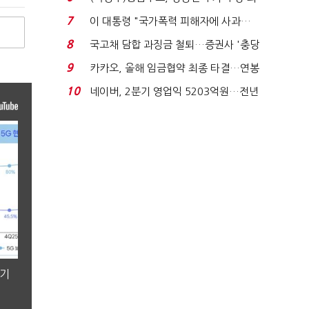
지에 상한가...
7
이 대통령 "국가폭력 피해자에 사과…
적극적 조사로 진...
8
국고채 담합 과징금 철퇴…증권사 '충당
금 폭탄' 우려...
9
카카오, 올해 임금협약 최종 타결…연봉
6.3% 인상·격려...
10
네이버, 2분기 영업익 5203억원…전년
비 0.2% 감소...
분기