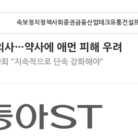
속보
정치
정책
사회
증권
금융
산업
테크
유통
건설
 의사…약사에 애먼 피해 우려
회 "지속적으로 단속 강화해야"