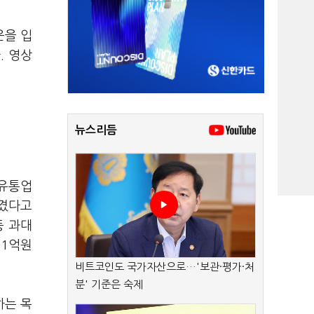
운을 입
. 영상
뉴스리듬
 유통업
넘겼다고
등 과대
81억원
비트코인도 국가자산으로…'보관·평가·처
분' 기준은 숙제
하는 목