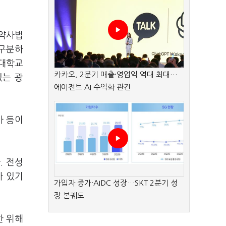
 약사법
 구분하
·대학교
카카오, 2분기 매출·영업익 역대 최대…
있는 광
에이전트 AI 수익화 관건
사 등이
. 전성
가 있기
가입자 증가·AIDC 성장…SKT 2분기 성
장 본궤도
한 위해