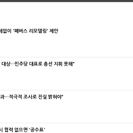
데없이 '폐버스 리모델링' 제안
택' 대상…민주당 대표로 총선 지휘 못해"
사과…적극적 조사로 진실 밝혀야"
 협력 없으면 '공수표'