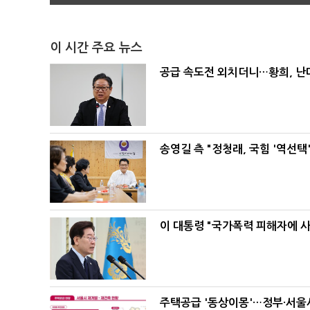
이 시간 주요 뉴스
공급 속도전 외치더니…황희, 난
송영길 측 "정청래, 국힘 '역선
이 대통령 "국가폭력 피해자에 
주택공급 '동상이몽'…정부·서울시