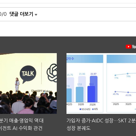
0/0
댓글 더보기
2분기 매출·영업익 역대
가입자 증가·AIDC 성장…SKT 2
전트 AI 수익화 관건
성장 본궤도