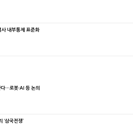
계열사 내부통제 표준화
난다…로봇·AI 등 논의
 ‘삼국전쟁’