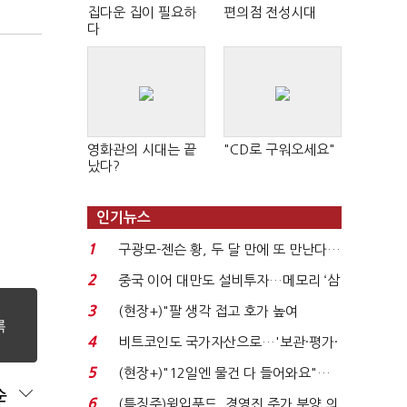
집다운 집이 필요하
편의점 전성시대
다
영화관의 시대는 끝
"CD로 구워오세요"
났다?
인기뉴스
1
구광모-젠슨 황, 두 달 만에 또 만난다…
로봇·AI 등 논...
2
중국 이어 대만도 설비투자…메모리 ‘삼
국전쟁’
3
(현장+)"팔 생각 접고 호가 높여
요"…'덜 똘똘한 한 채' 20...
4
비트코인도 국가자산으로…'보관·평가·
처분' 기준은 ...
5
(현장+)"12일엔 물건 다 들어와요"…
순
빈 매대 채우며 문 연 ...
6
(특징주)윙입푸드, 경영진 주가 부양 의