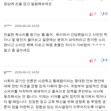
양심에 손을 얹고 말씀해보세요
0
0
구****
2026-06-24 14:55
진솔한 목소리를 듣기는 뭘 들어...육사와서 간담회랍시고 사진만 찍
더니 몇 평인지 물어보고 질문에는 분위가 파악하라고 한가한 소리
한다고 소리만 꽥꽥 지르고 짜증 호통만 치다가 가버렸어 ㅋㅋㅋㅋ
알고 좀 글쓰세요
0
0
맑****
2026-06-11 14:01
사회의 공기인 언론은 사관학교 통폐합이라는 중대한 안보 현안에
대해 찬반 의견을 균형 있게 다뤄야 합니다. 국방부의 일방적인 전달
스피커를 자처하며 폐쇄적이고 졸속으로 정책을 추진하는 서사에
동조해서는 안 됩니다. 이제는 시야를 넓혀 정치적 동기에서 벗어나
야 할 때입니다. 진정한 장교 교육 혁신을 위해 공청회 등 투명한 공
론의 장을 마련하고, 정합성 있는 의사결정이 이루어지도록 이끌어