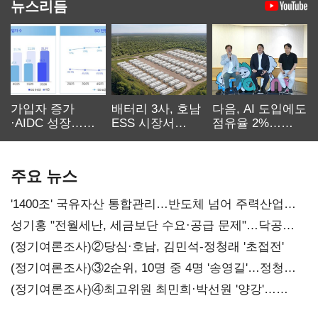
뉴스리듬
가입자 증가
배터리 3사, 호남
다음, AI 도입에도
·AIDC 성장…
ESS 시장서
점유율 2%…
SKT 2분기 성장
‘격돌’
에이전트
본궤도
차별화가 관건
주요 뉴스
'1400조' 국유자산 통합관리…반도체 넘어 주력산업
구조혁신
성기홍 "전월세난, 세금보단 수요·공급 문제"…닥공
시사
(정기여론조사)②당심·호남, 김민석-정청래 '초접전'
(정기여론조사)③2순위, 10명 중 4명 '송영길'…정청래
'한 자릿수'
(정기여론조사)④최고위원 최민희·박선원 '양강'…
서미화·이성윤·임미애 뒤이어