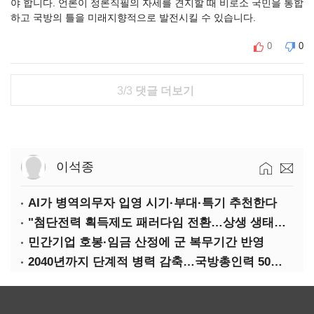
야 합니다. 언론이 정론직필의 자세를 견지할 때 비로소 국민을 통합
하고 국방의 틀을 미래지향적으로 발전시킬 수 있습니다.
0
0
3/3
댓글 더보기
이석종
AI가 병역의무자 입영 시기·부대·특기 추천한다
"첨단전력 획득제도 패러다임 전환…상생 생태계 조성해 대체불가 K-방산 도약"
민간기업 호봉·임금 산정에 군 복무기간 반영
2040년까지 단계적 병력 감축…국방총인력 50만 목표 2차 국방개혁 착수