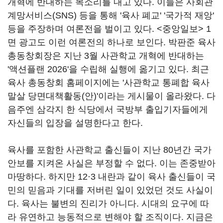
개혁에 반대하는 목소리를 내고 있다. 이들은 사회관
계망서비스(SNS) 등을 통해 '육사 폐교' '국가적 재앙'
등을 주장하며 여론전을 벌이고 있다. <중앙일보> 1
면 광고도 이런 여론전의 하나로 보인다. 박판준 육사
총동창회장은 지난 3월 사관학교 개혁에 반대하는
'액션플랜 2026'을 수립해 실행에 옮기고 있다. 최근
육사 총동창회 홈페이지에는 '사관학교 통폐합 육사
말살 당면대책활동(안)'이라는 게시물이 올라왔다. 다
음주엔 삼각지 한 식당에서 국방부 출입기자들에게
자신들의 입장을 설명한다고 한다.
육사를 포함한 사관학교 출신들이 지난 80년간 국가
안보를 지켜온 사실은 부정할 수 없다. 이는 존중받아
마땅하다. 하지만 12·3 내란과 같이 육사 출신들이 국
민의 믿음과 기대를 저버린 일이 있었던 것도 사실이
다. 육사는 불변의 진리가 아니다. 시대의 요구에 따
라 유연하고 능동적으로 변해야 할 조직이다. 지금은