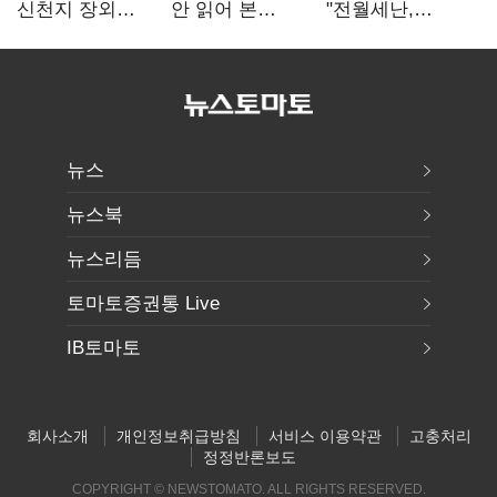
신천지 장외
안 읽어 본
"전월세난,
설전…송영길
대통령…빛의
세금보단 수요·
"호남 계몽 규탄"
속도로 무너질
공급 문제"…닥공
것"
시사
뉴스
뉴스북
뉴스리듬
토마토증권통 Live
IB토마토
회사소개
개인정보취급방침
서비스 이용약관
고충처리
정정반론보도
COPYRIGHT © NEWSTOMATO. ALL RIGHTS RESERVED.