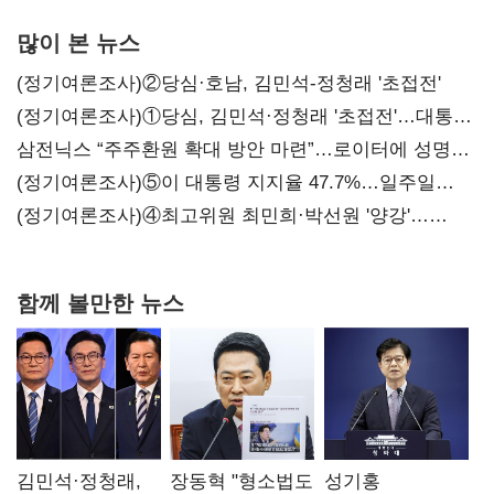
많이 본 뉴스
(정기여론조사)②당심·호남, 김민석-정청래 '초접전'
(정기여론조사)①당심, 김민석·정청래 '초접전'…대통령
지지도 '50% 아래로'(종합)
삼전닉스 “주주환원 확대 방안 마련”…로이터에 성명
보내
(정기여론조사)⑤이 대통령 지지율 47.7%…일주일
만에 다시 40%대
(정기여론조사)④최고위원 최민희·박선원 '양강'…
서미화·이성윤·임미애 뒤이어
함께 볼만한 뉴스
김민석·정청래,
장동혁 "형소법도
성기홍