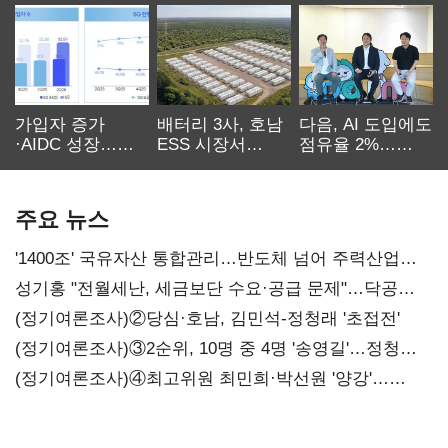
가입자 증가
배터리 3사, 호남
다음, AI 도입에도
·AIDC 성장…
ESS 시장서
점유율 2%…
SKT 2분기 성장
‘격돌’
에이전트
본궤도
차별화가 관건
주요 뉴스
'1400조' 국유자산 통합관리…반도체 넘어 주력산업
구조혁신
성기홍 "전월세난, 세금보단 수요·공급 문제"…닥공
시사
(정기여론조사)②당심·호남, 김민석-정청래 '초접전'
(정기여론조사)③2순위, 10명 중 4명 '송영길'…정청래
'한 자릿수'
(정기여론조사)④최고위원 최민희·박선원 '양강'…
서미화·이성윤·임미애 뒤이어