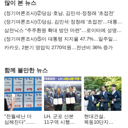
많이 본 뉴스
(정기여론조사)②당심·호남, 김민석-정청래 '초접전'
(정기여론조사)①당심, 김민석·정청래 '초접전'…대통령
지지도 '50% 아래로'(종합)
삼전닉스 “주주환원 확대 방안 마련”…로이터에 성명
보내
(정기여론조사)⑤이 대통령 지지율 47.7%…일주일
만에 다시 40%대
카카오, 2분기 영업익 2770억원…전년비 36% 증가
함께 볼만한 뉴스
"전월세난 더
LH, 군포 산본
현대건설,
심해진다"…
11구역 시행
목동10단지
불안한 세입자들
계약…3892가구
재건축 수주전