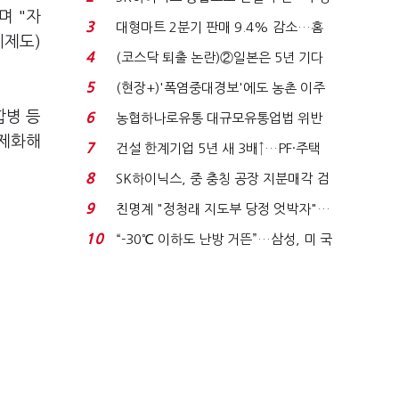
며 "자
원간 성과급 불...
3
대형마트 2분기 판매 9.4% 감소…홈
시제도)
플러스 사태 여파...
4
(코스닥 퇴출 논란)②일본은 5년 기다
려주는데 우리는 ...
5
(현장+)'폭염중대경보'에도 농촌 이주
노동자는 강행군…'야...
합병 등
6
농협하나로유통 대규모유통업법 위반
법제화해
적발…공정위, 과...
7
건설 한계기업 5년 새 3배↑…PF·주택
침체에 재무 ...
8
SK하이닉스, 중 충칭 공장 지분매각 검
토?…“확정된 바...
9
친명계 "정청래 지도부 당정 엇박자"…
친청계 "신천지 오...
10
“-30℃ 이하도 난방 거뜬”…삼성, 미 국
립연구소와 개...