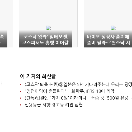
지속
'코스닥 왕좌' 알테오젠,
바이오 상장사 졸지에
간
코스피서도 흥행 이어갈
좀비 될라…'천스닥 시
까
대' 이면
이 기자의 최신글
다!
"영업이익이 흔들린다"…화학주, IFRS 18에 취약
신용등급 하향 경고등 켜진 삼립