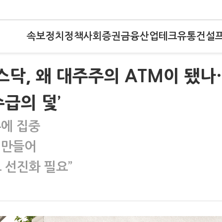
속보
정치
정책
사회
증권
금융
산업
테크
유통
건설
스닥, 왜 대주주의 ATM이 됐나
급의 덫’
주에 집중
 만들어
 선진화 필요”