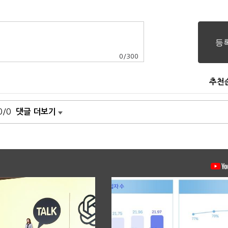
0
/
300
추천
0/0
댓글 더보기