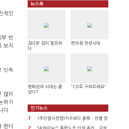
뉴스북
후진적인
익부 빈
집다운 집이 필요하
편의점 전성시대
을 보지
다
고 신속
영화관의 시대는 끝
"CD로 구워오세요"
났다?
무 많이
 논하기
인기뉴스
니다.
1
(주간증시전망)지수보다 종목…선별 장
세 이어진다...
야 한다
2
SK하이닉스 통합노조 신설 추진…구성