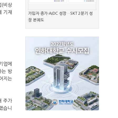
업(비상
에 기재
가입자 증가·AIDC 성장…SKT 2분기 성
장 본궤도
계기업에
다는 방
떨어지는
해 주가
적했습니