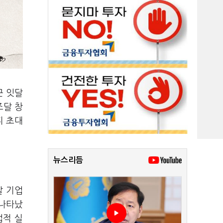
근 잇달
조달 창
피 초대
뉴스리듬
발 기업
 나타났
업적 실