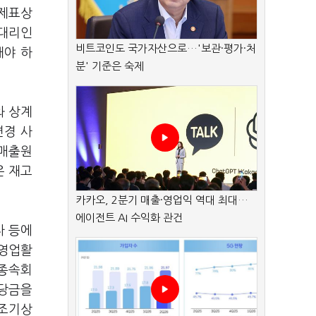
무제표상
 대리인
비트코인도 국가자산으로…'보관·평가·처
해야 하
분' 기준은 숙제
와 상계
변경 사
 매출원
은 재고
카카오, 2분기 매출·영업익 역대 최대…
에이전트 AI 수익화 관건
자 등에
 영업활
 종속회
충당금을
 조기상