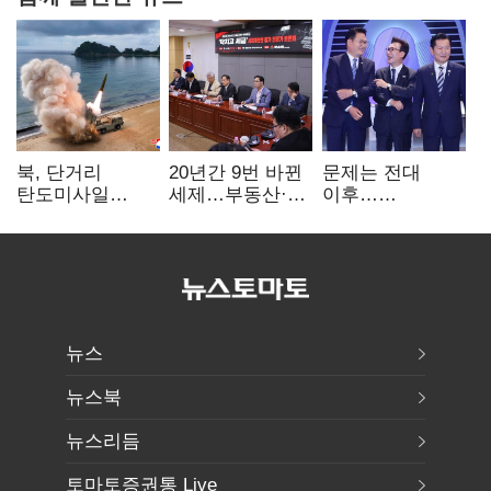
북, 단거리
20년간 9번 바뀐
문제는 전대
탄도미사일
세제…부동산·
이후…
발사…안보실
상속세만
선호투표제로
"즉각 중단 촉구"
건드렸다
뒤집힐 땐
'지지층 불복'
뉴스
뉴스북
뉴스리듬
토마토증권통 Live