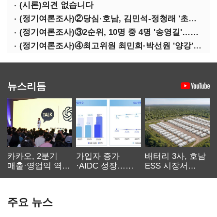
(시론)의견 없습니다
(정기여론조사)②당심·호남, 김민석-정청래 '초접전'
(정기여론조사)③2순위, 10명 중 4명 '송영길'…정청래 '한 자릿수'
(정기여론조사)④최고위원 최민희·박선원 '양강'…서미화·이성윤·임미애 뒤이어
뉴스리듬
카카오, 2분기
가입자 증가
배터리 3사, 호남
매출·영업익 역대
·AIDC 성장…
ESS 시장서
최대…에이전트
SKT 2분기 성장
‘격돌’
AI 수익화 관건
본궤도
주요 뉴스