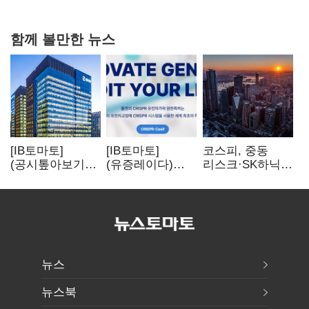
함께 볼만한 뉴스
[IB토마토]
[IB토마토]
코스피, 중동
(공시톺아보기)
(유증레이다)
리스크·SK하닉
수주 공시, 왜
툴젠, 조달액
5% 급락에
바로 매출로
3분의 1 토막…
뒷걸음
잡히지 않을까
특허소송
비용부터 챙긴다
뉴스
뉴스북