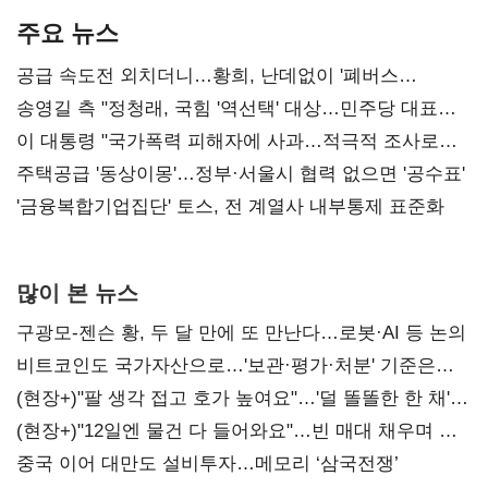
주요 뉴스
공급 속도전 외치더니…황희, 난데없이 '폐버스
리모델링' 제안
송영길 측 "정청래, 국힘 '역선택' 대상…민주당 대표로
총선 지휘 못해"
이 대통령 "국가폭력 피해자에 사과…적극적 조사로
진실 밝혀야"
주택공급 '동상이몽'…정부·서울시 협력 없으면 '공수표'
'금융복합기업집단' 토스, 전 계열사 내부통제 표준화
많이 본 뉴스
구광모-젠슨 황, 두 달 만에 또 만난다…로봇·AI 등 논의
비트코인도 국가자산으로…'보관·평가·처분' 기준은
숙제
(현장+)"팔 생각 접고 호가 높여요"…'덜 똘똘한 한 채'
20억 키맞추기
(현장+)"12일엔 물건 다 들어와요"…빈 매대 채우며 문
연 홈플러스
중국 이어 대만도 설비투자…메모리 ‘삼국전쟁’