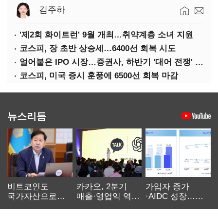
김주하
'제2회 화이트런' 9월 개최…취약계층 소녀 지원
코스피, 장 초반 상승세…6400선 회복 시도
얼어붙은 IPO 시장…증권사, 하반기 '대어 전쟁' 기대
코스피, 미국 증시 훈풍에 6500선 회복 마감
뉴스리듬
비트코인도
카카오, 2분기
가입자 증가
국가자산으로…'
매출·영업익 역대
·AIDC 성장…
보관·평가·처분'
최대…에이전트
SKT 2분기 성장
기준은 숙제
AI 수익화 관건
본궤도