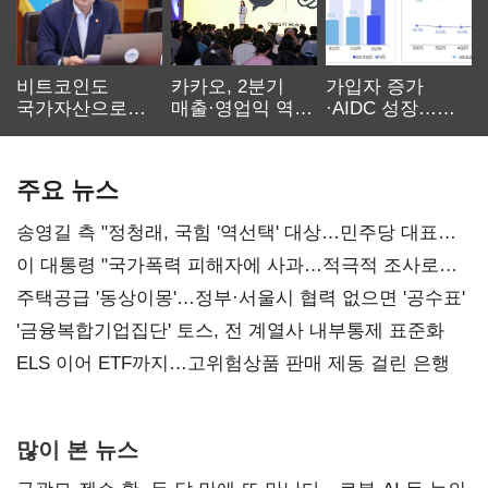
비트코인도
카카오, 2분기
가입자 증가
국가자산으로…'
매출·영업익 역대
·AIDC 성장…
보관·평가·처분'
최대…에이전트
SKT 2분기 성장
기준은 숙제
AI 수익화 관건
본궤도
주요 뉴스
송영길 측 "정청래, 국힘 '역선택' 대상…민주당 대표로
총선 지휘 못해"
이 대통령 "국가폭력 피해자에 사과…적극적 조사로
진실 밝혀야"
주택공급 '동상이몽'…정부·서울시 협력 없으면 '공수표'
'금융복합기업집단' 토스, 전 계열사 내부통제 표준화
ELS 이어 ETF까지…고위험상품 판매 제동 걸린 은행
많이 본 뉴스