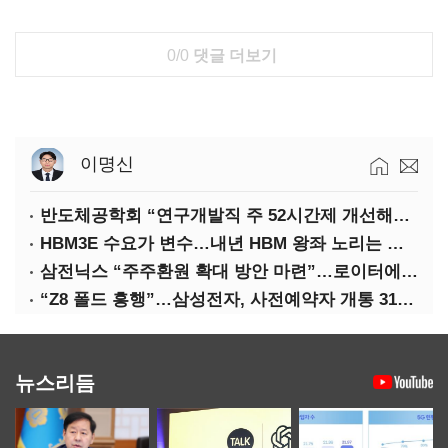
0/0
댓글 더보기
이명신
반도체공학회 “연구개발직 주 52시간제 개선해야”
HBM3E 수요가 변수…내년 HBM 왕좌 노리는 삼성
삼전닉스 “주주환원 확대 방안 마련”…로이터에 성명 보내
“Z8 폴드 흥행”…삼성전자, 사전예약자 개통 31일까지 연장
뉴스리듬