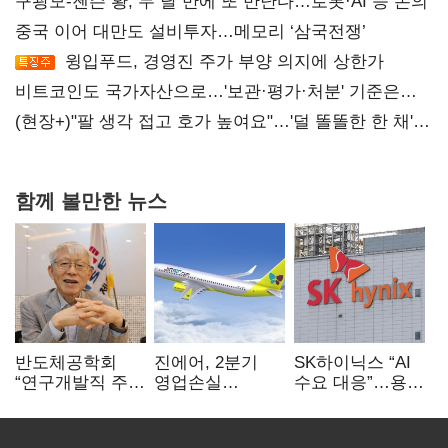
구광모-젠슨 황, 두 달 만에 또 만난다…로봇·AI 등 논의
중국 이어 대만도 설비투자…메모리 ‘삼국전쟁’
윙입푸드, 경영진 주가 부양 의지에 상한가
비트코인도 국가자산으로…'보관·평가·처분' 기준은
숙제
(현장+)"팔 생각 접고 호가 높여요"…'덜 똘똘한 한 채'
20억 키맞추기
함께 볼만한 뉴스
반도체공학회
진에어, 2분기
SK하이닉스 “AI
“연구개발직 주
영업손실
수요 대응”…용인
52시간제
731억…유가
·청주 팹에 54조
개선해야”
상승 여파
투자