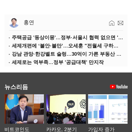
홍연
주택공급 '동상이몽'…정부·서울시 협력 없으면 '공수표'
세제개편에 ‘불안·불만’…오세훈 "전월세 구하기 더 힘들어질 것"
강남 관망·한강벨트 술렁…30억이 가른 부동산 민심
세제로는 역부족…정부 '공급대책' 만지작
뉴스리듬
비트코인도
카카오, 2분기
가입자 증가