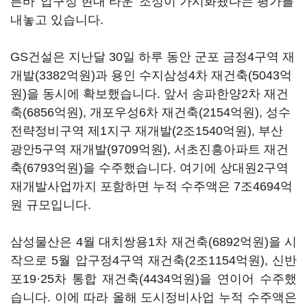
른바 '압구정 현대 타운' 조성이 가시화됐다는 평가를
내놓고 있습니다.
GS건설은 지난달 30일 하루 동안 군포 금정4구역 재
개발(3382억원)과 용인 수지삼성4차 재건축(5043억
원)을 동시에 확보했습니다. 앞서 송파한양2차 재건
축(6856억원), 개포우성6차 재건축(2154억원), 성수
전략정비구역 제1지구 재개발(2조1540억원), 부산
광안5구역 재개발(9709억원), 서초진흥아파트 재건
축(6793억원)을 수주했습니다. 여기에 상대원2구역
재개발사업까지 포함하면 누적 수주액은 7조4694억
원 규모입니다.
삼성물산은 4월 대치쌍용1차 재건축(6892억원)을 시
작으로 5월 압구정4구역 재건축(2조1154억원), 신반
포19·25차 통합 재건축(4434억원)을 연이어 수주했
습니다. 이에 따라 올해 도시정비사업 누적 수주액은