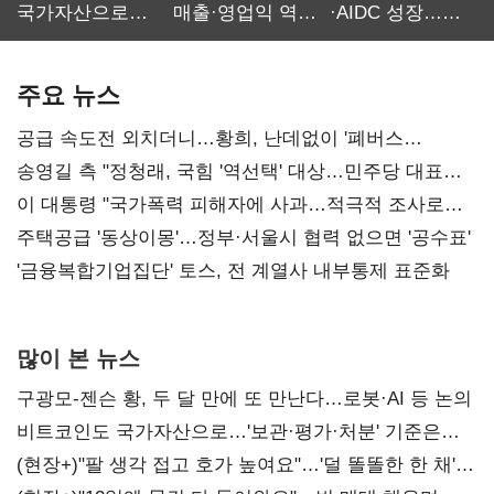
국가자산으로…'
매출·영업익 역대
·AIDC 성장…
보관·평가·처분'
최대…에이전트
SKT 2분기 성장
기준은 숙제
AI 수익화 관건
본궤도
주요 뉴스
공급 속도전 외치더니…황희, 난데없이 '폐버스
리모델링' 제안
송영길 측 "정청래, 국힘 '역선택' 대상…민주당 대표로
총선 지휘 못해"
이 대통령 "국가폭력 피해자에 사과…적극적 조사로
진실 밝혀야"
주택공급 '동상이몽'…정부·서울시 협력 없으면 '공수표'
'금융복합기업집단' 토스, 전 계열사 내부통제 표준화
많이 본 뉴스
구광모-젠슨 황, 두 달 만에 또 만난다…로봇·AI 등 논의
비트코인도 국가자산으로…'보관·평가·처분' 기준은
숙제
(현장+)"팔 생각 접고 호가 높여요"…'덜 똘똘한 한 채'