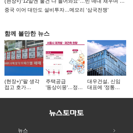
20억 키맞추기
(현장+)"12일엔 물건 다 들어와요"…빈 매대 채우며 문
연 홈플러스
중국 이어 대만도 설비투자…메모리 ‘삼국전쟁’
함께 볼만한 뉴스
(현장+)"팔 생각
주택공급
대우건설, 신임
접고 호가
'동상이몽'…정부
대표에 '정통
높여요"…'덜
·서울시 협력
대우맨' 이강석
똘똘한 한 채'
없으면 '공수표'
부사장 내정
20억 키맞추기
뉴스