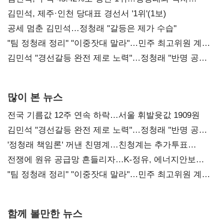
0.86%p(2보)
김민석, 제주·인천 당대표 경선서 '1위'(1보)
공세 멈춘 김민석…정청래 "갈등은 제가 수습"
"팀 정청래 정리" "이중잣대 말라"…민주 최고위원 계파
다툼 격화
김민석 "경선갈등 완전 제로 노력"…정청래 "반명 공세
사과부터"
많이 본 뉴스
전국 기름값 12주 연속 하락…서울 휘발윳값 1909원
김민석 "경선갈등 완전 제로 노력"…정청래 "반명 공세
사과부터"
'정청래 책임론' 꺼낸 친명계…친청계는 추가투표
때리기
전쟁에 원유 공급망 흔들리자…K-정유, 에너지안보
핵심으로 재부상
"팀 정청래 정리" "이중잣대 말라"…민주 최고위원 계파
다툼 격화
함께 볼만한 뉴스