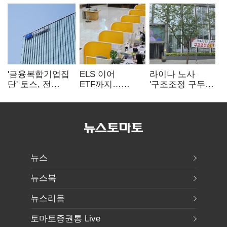
'금융복합기업집
ELS 이어
라이나 노사
단' 토스, 전
ETF까지…
'구조조정 구두
계열사 내부통제
고위험상품 판매
합의안' 도출
표준화
제동 걸린 은행
뉴스
뉴스북
뉴스리듬
토마토증권통 Live