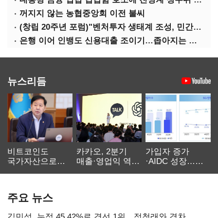
꺼지지 않는 농협중앙회 이전 불씨
(창립 20주년 포럼)"벤처투자 생태계 조성, 민간자본이 주도해야"
은행 이어 인뱅도 신용대출 조이기…좁아지는 급전 창구
뉴스리듬
비트코인도
카카오, 2분기
가입자 증가
국가자산으로…'
매출·영업익 역대
·AIDC 성장…
보관·평가·처분'
최대…에이전트
SKT 2분기 성장
기준은 숙제
AI 수익화 관건
본궤도
주요 뉴스
김민석, 누적 45.42%로 경선 1위…정청래와 격차