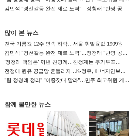
다툼 격화
김민석 "경선갈등 완전 제로 노력"…정청래 "반명 공세
사과부터"
많이 본 뉴스
전국 기름값 12주 연속 하락…서울 휘발윳값 1909원
김민석 "경선갈등 완전 제로 노력"…정청래 "반명 공세
사과부터"
'정청래 책임론' 꺼낸 친명계…친청계는 추가투표
때리기
전쟁에 원유 공급망 흔들리자…K-정유, 에너지안보
핵심으로 재부상
"팀 정청래 정리" "이중잣대 말라"…민주 최고위원 계파
다툼 격화
함께 볼만한 뉴스