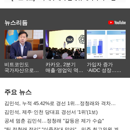
뉴스리듬
비트코인도
카카오, 2분기
가입자 증가
국가자산으로…'
매출·영업익 역대
·AIDC 성장…
보관·평가·처분'
최대…에이전트
SKT 2분기 성장
기준은 숙제
AI 수익화 관건
본궤도
주요 뉴스
김민석, 누적 45.42%로 경선 1위…정청래와 격차
0.86%p(2보)
김민석, 제주·인천 당대표 경선서 '1위'(1보)
공세 멈춘 김민석…정청래 "갈등은 제가 수습"
"팀 정청래 정리" "이중잣대 말라"…민주 최고위원 계파