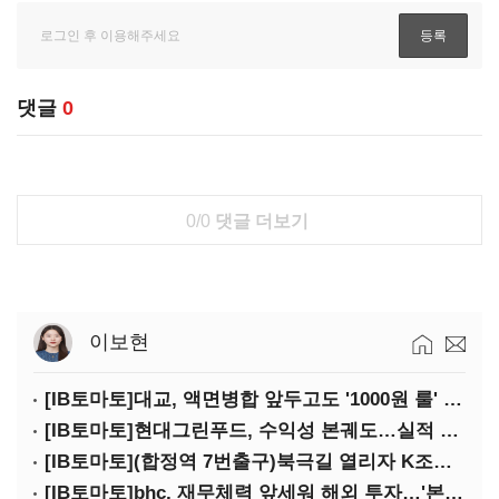
댓글
0
0/0
댓글 더보기
이보현
[IB토마토]대교, 액면병합 앞두고도 '1000원 룰' 경고장…상장유지 시험대
[IB토마토]현대그린푸드, 수익성 본궤도…실적 개선에 주주환원까지
[IB토마토](합정역 7번출구)북극길 열리자 K조선 뜬다
[IB토마토]bhc, 재무체력 앞세워 해외 투자…'본게임' 속도