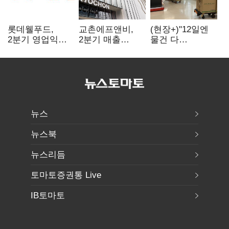
롯데웰푸드,
교촌에프앤비,
(현장+)"12일엔
2분기 영업익
2분기 매출
물건 다
89%↑…해외
1323억원…
들어와요"…빈
사업이 실적 견인
전년보다 4.9%↑
매대 채우며 문
연 홈플러스
뉴스
뉴스북
뉴스리듬
토마토증권통 Live
IB토마토