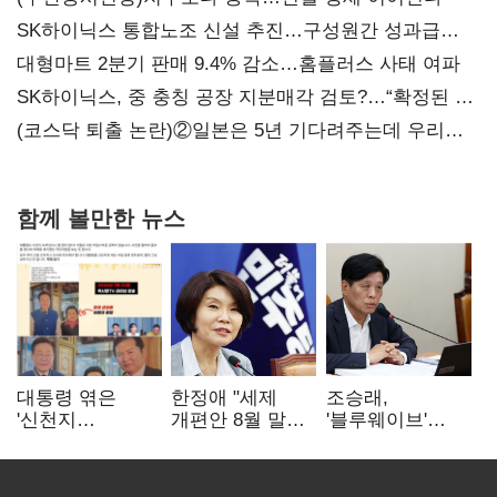
SK하이닉스 통합노조 신설 추진…구성원간 성과급
불만 확산
대형마트 2분기 판매 9.4% 감소…홈플러스 사태 여파
SK하이닉스, 중 충칭 공장 지분매각 검토?…“확정된 바
없어”
(코스닥 퇴출 논란)②일본은 5년 기다려주는데 우리는
당장 퇴출?…시간만으론 부족한 코스닥 구하기
함께 볼만한 뉴스
대통령 엮은
한정애 "세제
조승래,
'신천지
개편안 8월 말
'블루웨이브'
사진조작'…친명
정리…부동산
개인정보 유출
"선 넘었다" 격앙
공급도 논의"
사과 "무거운
책임 통감"