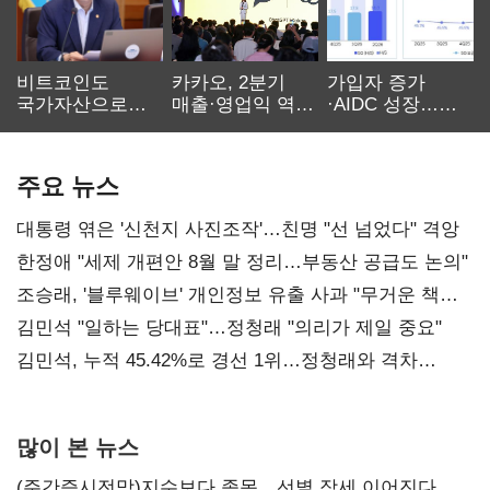
비트코인도
카카오, 2분기
가입자 증가
국가자산으로…'
매출·영업익 역대
·AIDC 성장…
보관·평가·처분'
최대…에이전트
SKT 2분기 성장
기준은 숙제
AI 수익화 관건
본궤도
주요 뉴스
대통령 엮은 '신천지 사진조작'…친명 "선 넘었다" 격앙
한정애 "세제 개편안 8월 말 정리…부동산 공급도 논의"
조승래, '블루웨이브' 개인정보 유출 사과 "무거운 책임
통감"
김민석 "일하는 당대표"…정청래 "의리가 제일 중요"
김민석, 누적 45.42%로 경선 1위…정청래와 격차
0.86%p(2보)
많이 본 뉴스
(주간증시전망)지수보다 종목…선별 장세 이어진다