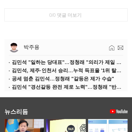
0/0
댓글 더보기
박주용
김민석 "일하는 당대표"…정청래 "의리가 제일 중요"
김민석, 제주·인천서 승리…누적 득표율 '1위 탈환'(종합)
공세 멈춘 김민석…정청래 "갈등은 제가 수습"
김민석 "경선갈등 완전 제로 노력"…정청래 "반명 공세 사과부터"
뉴스리듬