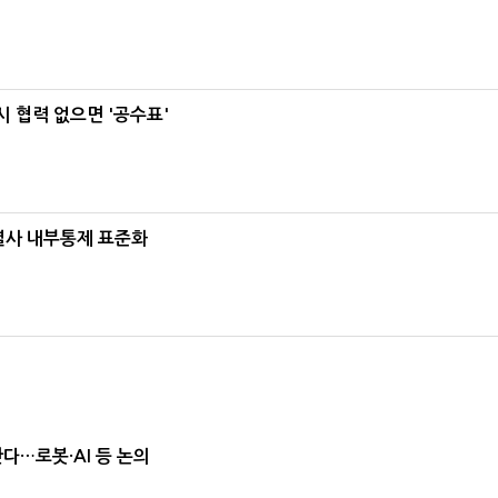
 협력 없으면 '공수표'
계열사 내부통제 표준화
난다…로봇·AI 등 논의