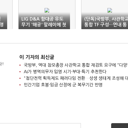
전
LIG D&A 함대공 유도
(단독)국방부, 사관학
영
무기 '해궁' 말레이에 첫
통합 TF 구성…연내 통
수출
합 작업 마무리
이 기자의 최신글
다!
AI가 병역의무자 입영 시기·부대·특기 추천한다
민간기업 호봉·임금 산정에 군 복무기간 반영