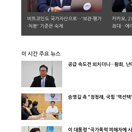
비트코인도 국가자산으로…'보관·평가
카카오, 
·처분' 기준은 숙제
최대…에이
이 시간 주요 뉴스
공급 속도전 외치더니…황희, 난
송영길 측 "정청래, 국힘 '역선
이 대통령 "국가폭력 피해자에 