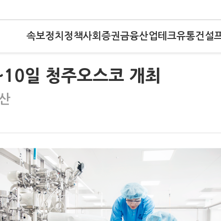
속보
정치
정책
사회
증권
금융
산업
테크
유통
건설
 6~10일 청주오스코 개최
무산