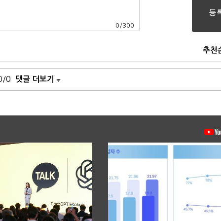
0
/
300
추천
0/0
댓글 더보기