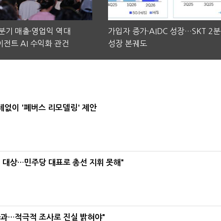
2분기 매출·영업익 역대
가입자 증가·AIDC 성장…SKT 2
전트 AI 수익화 관건
성장 본궤도
데없이 '폐버스 리모델링' 제안
택' 대상…민주당 대표로 총선 지휘 못해"
사과…적극적 조사로 진실 밝혀야"