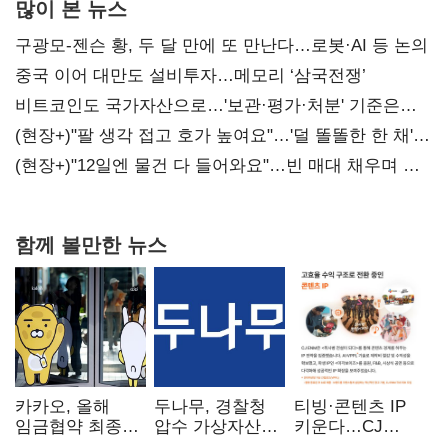
많이 본 뉴스
구광모-젠슨 황, 두 달 만에 또 만난다…로봇·AI 등 논의
중국 이어 대만도 설비투자…메모리 ‘삼국전쟁’
비트코인도 국가자산으로…'보관·평가·처분' 기준은
숙제
(현장+)"팔 생각 접고 호가 높여요"…'덜 똘똘한 한 채'
20억 키맞추기
(현장+)"12일엔 물건 다 들어와요"…빈 매대 채우며 문
연 홈플러스
함께 볼만한 뉴스
카카오, 올해
두나무, 경찰청
티빙·콘텐츠 IP
임금협약 최종
압수 가상자산
키운다…CJ
타결…연봉 6.3%
보관 맡는다…
ENM, 하반기