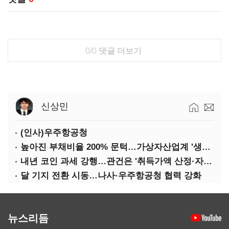
0/0
댓글 더보기
신상민
(인사)우주항공청
높아진 부채비율 200% 문턱…가상자산업계 '생존 시험대'
내년 코인 과세 강행…관건은 '취득가액 산정·자산 이동'
달 기지 전환 시동…나사·우주항공청 협력 강화
뉴스리듬