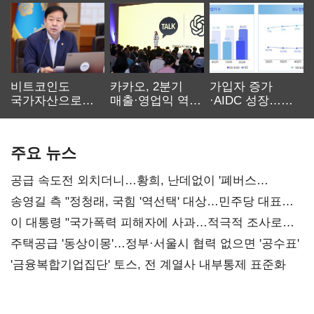
비트코인도
카카오, 2분기
가입자 증가
국가자산으로…'
매출·영업익 역대
·AIDC 성장…
보관·평가·처분'
최대…에이전트
SKT 2분기 성장
기준은 숙제
AI 수익화 관건
본궤도
주요 뉴스
공급 속도전 외치더니…황희, 난데없이 '폐버스
리모델링' 제안
송영길 측 "정청래, 국힘 '역선택' 대상…민주당 대표로
총선 지휘 못해"
이 대통령 "국가폭력 피해자에 사과…적극적 조사로
진실 밝혀야"
주택공급 '동상이몽'…정부·서울시 협력 없으면 '공수표'
'금융복합기업집단' 토스, 전 계열사 내부통제 표준화