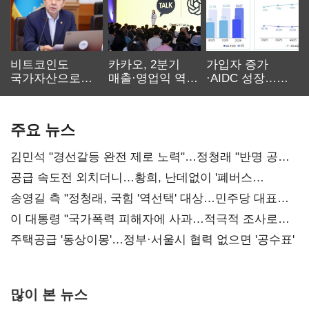
비트코인도
카카오, 2분기
가입자 증가
국가자산으로…'
매출·영업익 역대
·AIDC 성장…
보관·평가·처분'
최대…에이전트
SKT 2분기 성장
기준은 숙제
AI 수익화 관건
본궤도
주요 뉴스
김민석 "경선갈등 완전 제로 노력"…정청래 "반명 공세
사과부터"
공급 속도전 외치더니…황희, 난데없이 '폐버스
리모델링' 제안
송영길 측 "정청래, 국힘 '역선택' 대상…민주당 대표로
총선 지휘 못해"
이 대통령 "국가폭력 피해자에 사과…적극적 조사로
진실 밝혀야"
주택공급 '동상이몽'…정부·서울시 협력 없으면 '공수표'
많이 본 뉴스