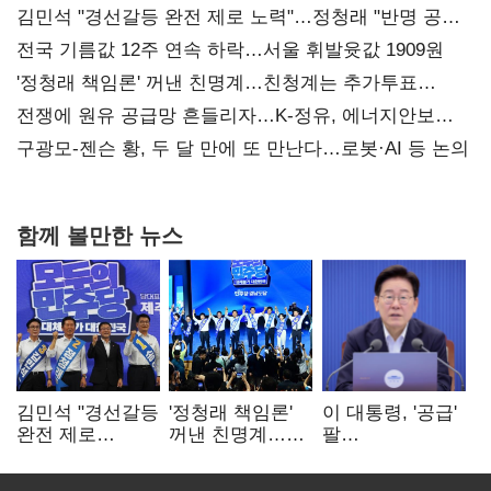
김민석 "경선갈등 완전 제로 노력"…정청래 "반명 공세
사과부터"
전국 기름값 12주 연속 하락…서울 휘발윳값 1909원
'정청래 책임론' 꺼낸 친명계…친청계는 추가투표
때리기
전쟁에 원유 공급망 흔들리자…K-정유, 에너지안보
핵심으로 재부상
구광모-젠슨 황, 두 달 만에 또 만난다…로봇·AI 등 논의
함께 볼만한 뉴스
김민석 "경선갈등
'정청래 책임론'
이 대통령, '공급'
완전 제로
꺼낸 친명계…
팔
노력"…정청래
친청계는
걷어붙였는데…
"반명 공세
추가투표 때리기
여 내부선