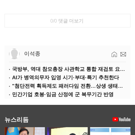
0/0
댓글 더보기
이석종
국방부, 역대 참모총장 사관학교 통합 재검토 요구에 "다양한 의견 수렴해 합리적 시스템 만들 것"
AI가 병역의무자 입영 시기·부대·특기 추천한다
"첨단전력 획득제도 패러다임 전환…상생 생태계 조성해 대체불가 K-방산 도약"
민간기업 호봉·임금 산정에 군 복무기간 반영
뉴스리듬