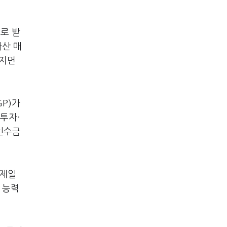
으로 받
자산 매
커지면
P)가
 투자·
인수금
문제일
 능력