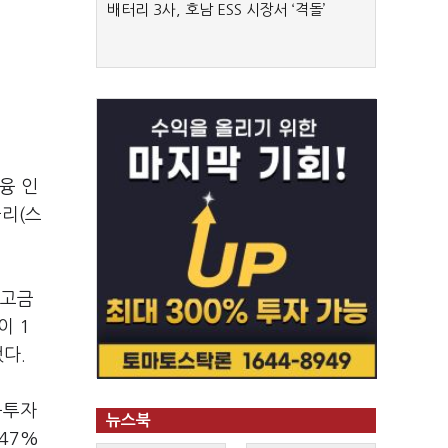
배터리 3사, 호남 ESS 시장서 ‘격돌’
융 인
금리(스
 고금
이 1
다.
융투자
뉴스북
547%