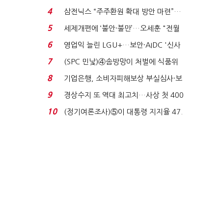
목…9월 ‘폴...
4
삼전닉스 “주주환원 확대 방안 마련”…
로이터에 성명...
5
세제개편에 ‘불안·불만’…오세훈 "전월
세 구하기 더 ...
6
영업익 늘린 LGU+…보안·AIDC '신사
업 드라이브'...
7
(SPC 민낯)④솜방망이 처벌에 식품위
생법 위반 반복...
8
기업은행, 소비자피해보상 부실심사·보
이스피싱 공시 ...
9
경상수지 또 역대 최고치…사상 첫 400
억달러에 '3% 성...
10
(정기여론조사)⑤이 대통령 지지율 47.
7%…일주일 만에 ...