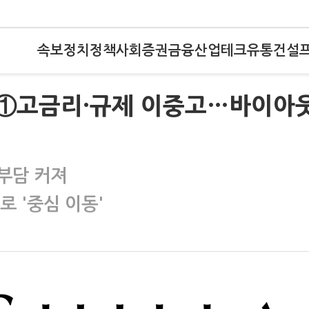
속보
정치
정책
사회
증권
금융
산업
테크
유통
건설
존법)①고금리·규제 이중고…바이아
부담 커져
로 '중심 이동'