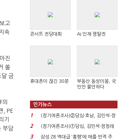
 보고
 지속
콘서트 전당대회
AI 인재 쟁탈전
쏟아진
거 쏠
조달 금
휴대폰이 끊긴 30분
부동산 동상이몽, 국
민만 불안하다
F의
인기뉴스
, PE
1
(정기여론조사)②당심·호남, 김민석-정
올리기
청래 '초접전'...
2
(정기여론조사)①당심, 김민석·정청래
는 부담
'초접전'…대통령 ...
3
삼성 Z8 역대급 ‘흥행’에 애플 반격 주