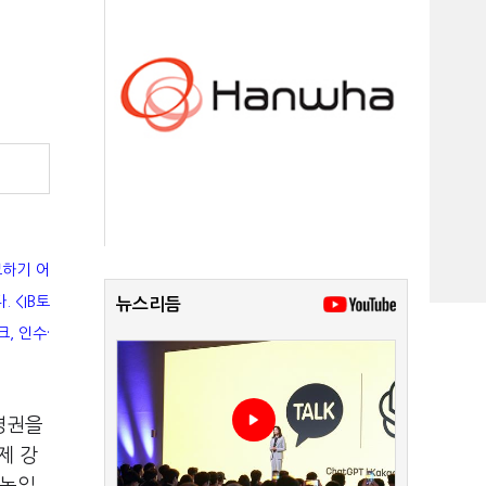
보하기 어
 <IB토
뉴스리듬
, 인수·
경영권을
제 강