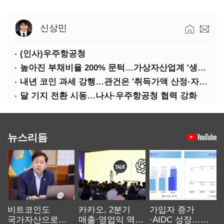
신상민
(인사)우주항공청
높아진 부채비율 200% 문턱…가상자산업계 '생존 시험대'
내년 코인 과세 강행…관건은 '취득가액 산정·자산 이동'
달 기지 전환 시동…나사·우주항공청 협력 강화
뉴스리듬
비트코인도
카카오, 2분기
가입자 증가
국가자산으로…'
매출·영업익 역대
·AIDC 성장…