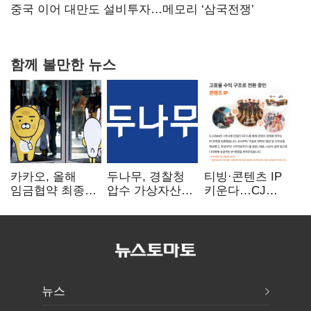
연 홈플러스
중국 이어 대만도 설비투자…메모리 ‘삼국전쟁’
함께 볼만한 뉴스
카카오, 올해
두나무, 경찰청
티빙·콘텐츠 IP
임금협약 최종
압수 가상자산
키운다…CJ
타결…연봉 6.3%
보관 맡는다…
ENM, 하반기
인상·격려금
커스터디 사업
글로벌 확장 가속
300만원
최종 낙찰
뉴스