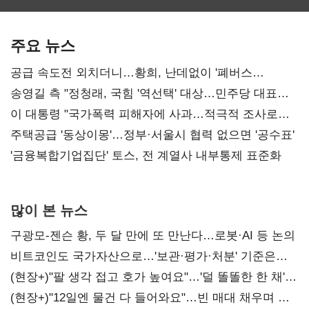
보관·평가·처분'
최대…에이전트
SKT 2분기 성장
기준은 숙제
AI 수익화 관건
본궤도
주요 뉴스
공급 속도전 외치더니…황희, 난데없이 '폐버스
리모델링' 제안
송영길 측 "정청래, 국힘 '역선택' 대상…민주당 대표로
총선 지휘 못해"
이 대통령 "국가폭력 피해자에 사과…적극적 조사로
진실 밝혀야"
주택공급 '동상이몽'…정부·서울시 협력 없으면 '공수표'
'금융복합기업집단' 토스, 전 계열사 내부통제 표준화
많이 본 뉴스
구광모-젠슨 황, 두 달 만에 또 만난다…로봇·AI 등 논의
비트코인도 국가자산으로…'보관·평가·처분' 기준은
숙제
(현장+)"팔 생각 접고 호가 높여요"…'덜 똘똘한 한 채'
20억 키맞추기
(현장+)"12일엔 물건 다 들어와요"…빈 매대 채우며 문