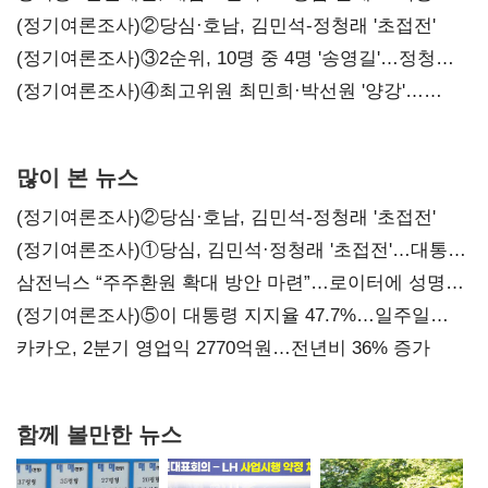
시사
(정기여론조사)②당심·호남, 김민석-정청래 '초접전'
(정기여론조사)③2순위, 10명 중 4명 '송영길'…정청래
'한 자릿수'
(정기여론조사)④최고위원 최민희·박선원 '양강'…
서미화·이성윤·임미애 뒤이어
많이 본 뉴스
(정기여론조사)②당심·호남, 김민석-정청래 '초접전'
(정기여론조사)①당심, 김민석·정청래 '초접전'…대통령
지지도 '50% 아래로'(종합)
삼전닉스 “주주환원 확대 방안 마련”…로이터에 성명
보내
(정기여론조사)⑤이 대통령 지지율 47.7%…일주일
만에 다시 40%대
카카오, 2분기 영업익 2770억원…전년비 36% 증가
함께 볼만한 뉴스