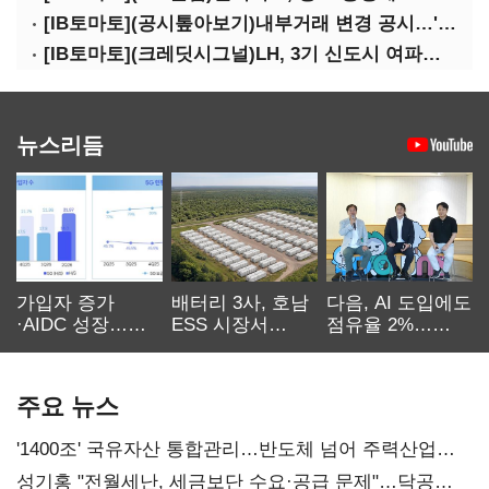
[IB토마토](공시톺아보기)내부거래 변경 공시…'20% 룰' 뭐길래
[IB토마토](크레딧시그널)LH, 3기 신도시 여파로…차입금 109조까지 확대
뉴스리듬
가입자 증가
배터리 3사, 호남
다음, AI 도입에도
·AIDC 성장…
ESS 시장서
점유율 2%…
SKT 2분기 성장
‘격돌’
에이전트
본궤도
차별화가 관건
주요 뉴스
'1400조' 국유자산 통합관리…반도체 넘어 주력산업
구조혁신
성기홍 "전월세난, 세금보단 수요·공급 문제"…닥공