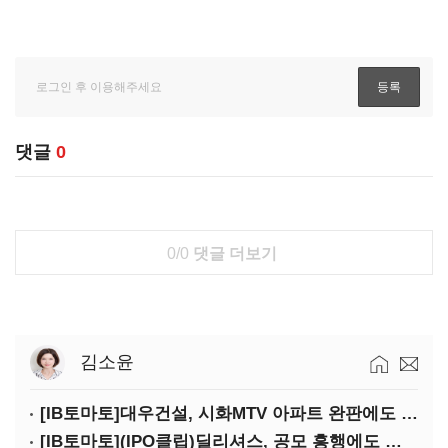
댓글
0
0/0
댓글 더보기
김소윤
[IB토마토]대우건설, 시화MTV 아파트 완판에도 손실…공사비 회수 난항
[IB토마토](IPO클립)딜리셔스, 공모 흥행에도 락업은 미미…441곳 중 확약 5곳