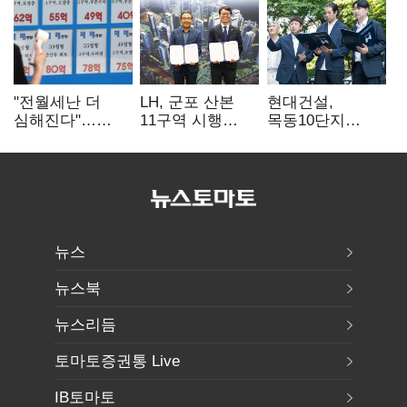
"전월세난 더
LH, 군포 산본
현대건설,
심해진다"…
11구역 시행
목동10단지
불안한 세입자들
계약…3892가구
재건축 수주전
공급
출사표
뉴스
뉴스북
뉴스리듬
토마토증권통 Live
IB토마토