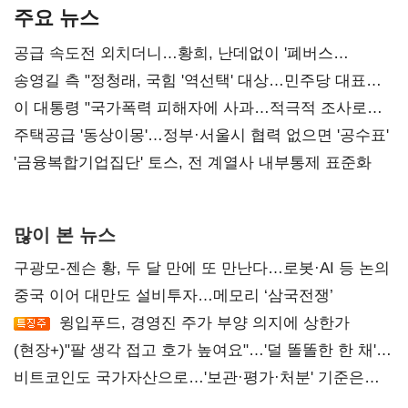
주요 뉴스
공급 속도전 외치더니…황희, 난데없이 '폐버스
리모델링' 제안
송영길 측 "정청래, 국힘 '역선택' 대상…민주당 대표로
총선 지휘 못해"
이 대통령 "국가폭력 피해자에 사과…적극적 조사로
진실 밝혀야"
주택공급 '동상이몽'…정부·서울시 협력 없으면 '공수표'
'금융복합기업집단' 토스, 전 계열사 내부통제 표준화
많이 본 뉴스
구광모-젠슨 황, 두 달 만에 또 만난다…로봇·AI 등 논의
중국 이어 대만도 설비투자…메모리 ‘삼국전쟁’
윙입푸드, 경영진 주가 부양 의지에 상한가
(현장+)"팔 생각 접고 호가 높여요"…'덜 똘똘한 한 채'
20억 키맞추기
비트코인도 국가자산으로…'보관·평가·처분' 기준은
숙제