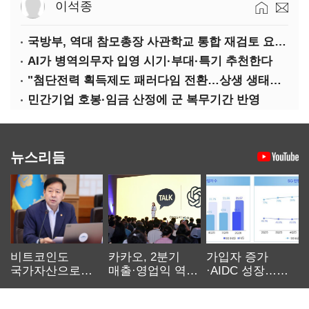
이석종
국방부, 역대 참모총장 사관학교 통합 재검토 요구에 "다양한 의견 수렴해 합리적 시스템 만들 것"
AI가 병역의무자 입영 시기·부대·특기 추천한다
"첨단전력 획득제도 패러다임 전환…상생 생태계 조성해 대체불가 K-방산 도약"
민간기업 호봉·임금 산정에 군 복무기간 반영
뉴스리듬
비트코인도
카카오, 2분기
가입자 증가
국가자산으로…'
매출·영업익 역대
·AIDC 성장…
보관·평가·처분'
최대…에이전트
SKT 2분기 성장
기준은 숙제
AI 수익화 관건
본궤도