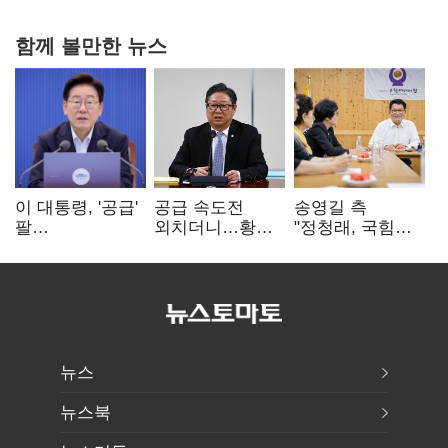
함께 볼만한 뉴스
이 대통령, '공급'
공급 속도전
송영길 측
팔
외치더니…황희,
"정청래, 국힘
걷어붙였는데…
난데없이 '폐버스
'역선택' 대상…
여 내부선
리모델링' 제안
민주당 대표로
'부동산
총선 지휘 못해"
망언'(종합)
뉴스
뉴스북