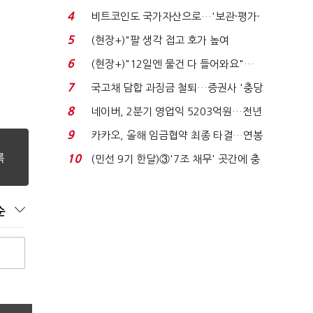
지에 상한가...
4
비트코인도 국가자산으로…'보관·평가·
처분' 기준은 ...
5
(현장+)"팔 생각 접고 호가 높여
요"…'덜 똘똘한 한 채' 20...
6
(현장+)"12일엔 물건 다 들어와요"…
빈 매대 채우며 문 연 ...
7
국고채 담합 과징금 철퇴…증권사 '충당
금 폭탄' 우려...
8
네이버, 2분기 영업익 5203억원…전년
비 0.2% 감소...
9
카카오, 올해 임금협약 최종 타결…연봉
6.3% 인상·격려...
10
(민선 9기 한달)③'7조 채무' 곳간에 충
격…추미애, 20년...
순