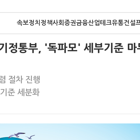
속보
정치
정책
사회
증권
금융
산업
테크
유통
건설
정통부, '독파모' 세부기준 마
렴 절차 진행
 기준 세분화