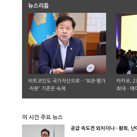
뉴스리듬
비트코인도 국가자산으로…'보관·평가
카카오, 
·처분' 기준은 숙제
최대…에이
이 시간 주요 뉴스
공급 속도전 외치더니…황희, 난