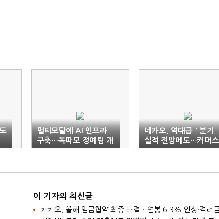
속도
멀티모달에 AI 인프라
네카오, 역대급 1분기
구축…독파모 정예팀 개
실적 전망에도…커머스
발 속도
집중은 '숙제'
이 기자의 최신글