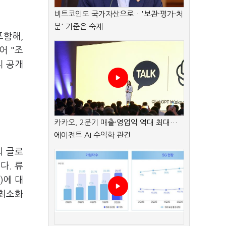
비트코인도 국가자산으로…'보관·평가·처
분' 기준은 숙제
포함해,
어 "조
리 공개
카카오, 2분기 매출·영업익 역대 최대…
에이전트 AI 수익화 관건
되 글로
다. 류
)에 대
 최소화