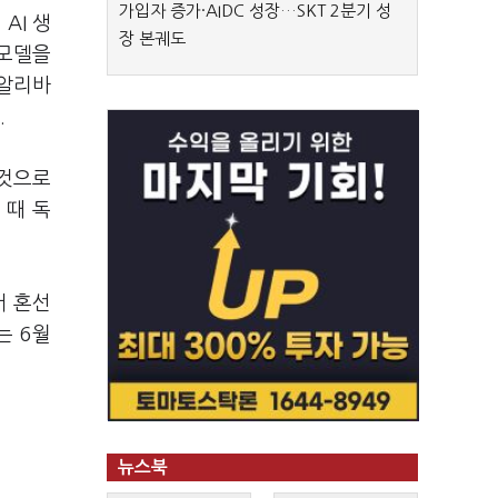
가입자 증가·AIDC 성장…SKT 2분기 성
AI 생
장 본궤도
 모델을
 알리바
.
 것으로
 때 독
서 혼선
는 6월
뉴스북