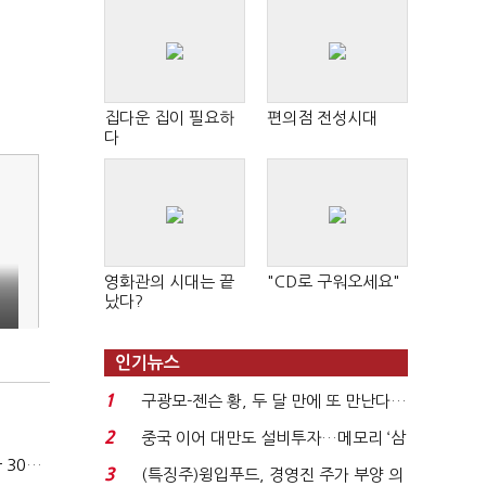
집다운 집이 필요하
편의점 전성시대
다
영화관의 시대는 끝
"CD로 구워오세요"
났다?
인기뉴스
1
구광모-젠슨 황, 두 달 만에 또 만난다…
로봇·AI 등 논...
2
중국 이어 대만도 설비투자…메모리 ‘삼
카카오, 올해 임금협약 최종 타결…연봉 6.3% 인상·격려금 300만원
국전쟁’
3
(특징주)윙입푸드, 경영진 주가 부양 의