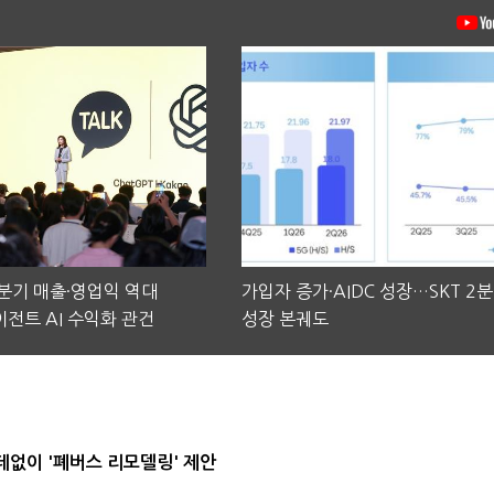
2분기 매출·영업익 역대
가입자 증가·AIDC 성장…SKT 2
전트 AI 수익화 관건
성장 본궤도
데없이 '폐버스 리모델링' 제안