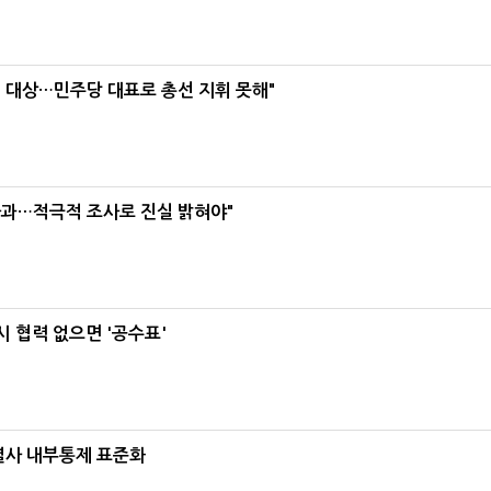
택' 대상…민주당 대표로 총선 지휘 못해"
사과…적극적 조사로 진실 밝혀야"
 협력 없으면 '공수표'
계열사 내부통제 표준화