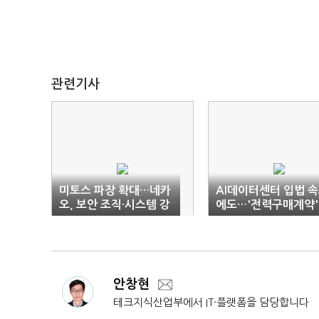
관련기사
미토스 파장 확대…네카
AI데이터센터 입법 
오, 보안 조직·시스템 강
에도…'전력구매계약'
화
쟁점 부각
안창현
테크지식산업부에서 IT·플랫폼을 담당합니다