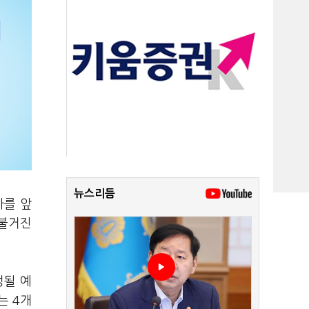
뉴스리듬
가를 앞
 불거진
정될 예
는 4개