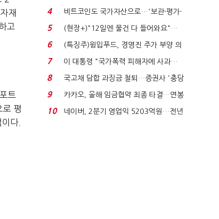
요"…'덜 똘똘한 한 채' 20...
4
비트코인도 국가자산으로…'보관·평가·
원자재
처분' 기준은 ...
용하고
5
(현장+)"12일엔 물건 다 들어와요"…
빈 매대 채우며 문 연 ...
6
(특징주)윙입푸드, 경영진 주가 부양 의
지에 상한가...
7
이 대통령 "국가폭력 피해자에 사과…
적극적 조사로 진...
8
국고채 담합 과징금 철퇴…증권사 '충당
금 폭탄' 우려...
9
 포트
카카오, 올해 임금협약 최종 타결…연봉
6.3% 인상·격려...
으로 평
10
네이버, 2분기 영업익 5203억원…전년
석이다.
비 0.2% 감소...