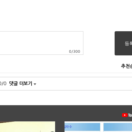
0
/
300
추천
0/0
댓글 더보기