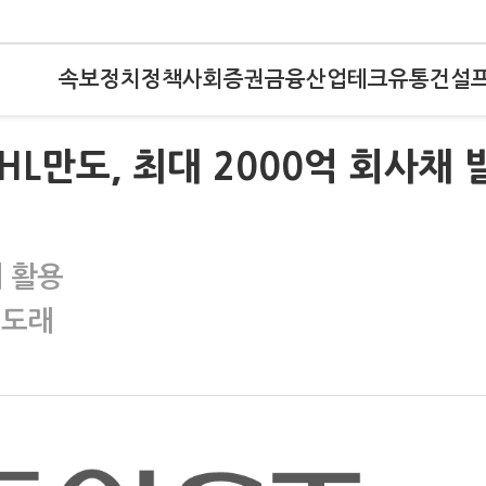
속보
정치
정책
사회
증권
금융
산업
테크
유통
건설
)HL만도, 최대 2000억 회사채 
에 활용
 도래