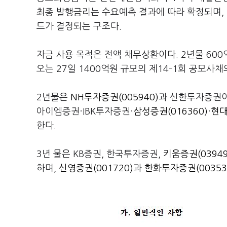
최종 발행금리는 수요예측 결과에 따라 확정되며, 
드가 결정되는 구조다.
자금 사용 목적은 전액 채무상환이다. 2년물 600
오는 27일 1400억원 규모의 제14-1회 공모사채
2년물은
NH투자증권(005940)
과 신한투자증권이
아이엠증권·IBK투자증권·
삼성증권(016360)
·
현대
한다.
3년 물은 KB증권, 한국투자증권,
키움증권(03949
하며,
신영증권(001720)
과
한화투자증권(00353