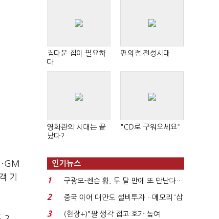
집다운 집이 필요하
편의점 전성시대
다
영화관의 시대는 끝
"CD로 구워오세요"
났다?
)
·GM
인기뉴스
객 기
1
구광모-젠슨 황, 두 달 만에 또 만난다…
로봇·AI 등 논...
2
중국 이어 대만도 설비투자…메모리 ‘삼
국전쟁’
3
(현장+)"팔 생각 접고 호가 높여
 2