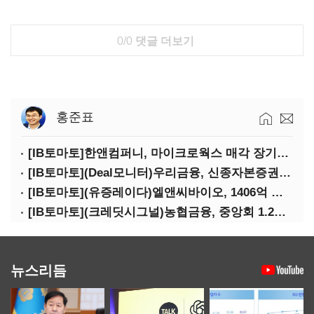
0/0
댓글 더보기
홍준표
[IB토마토]한앤컴퍼니, 마이크로웍스 매각 장기화 대비…배당 회수판 깔았다
[IB토마토](Deal모니터)우리금융, 신종자본증권 발행했지만 차환금리 '부담'
[IB토마토](유증레이다)엘앤씨바이오, 1406억 유증…최대주주는 절반만 청약
[IB토마토](크레딧시그널)농협금융, 중앙회 1.2조 지원받아 생산적금융 확대
뉴스리듬