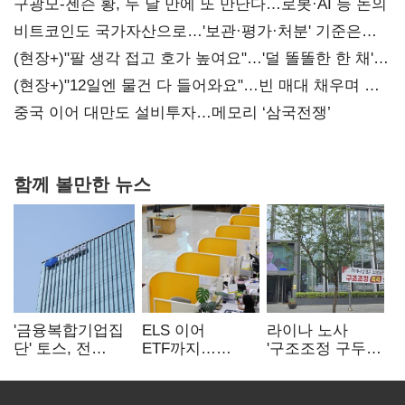
구광모-젠슨 황, 두 달 만에 또 만난다…로봇·AI 등 논의
비트코인도 국가자산으로…'보관·평가·처분' 기준은
숙제
(현장+)"팔 생각 접고 호가 높여요"…'덜 똘똘한 한 채'
20억 키맞추기
(현장+)"12일엔 물건 다 들어와요"…빈 매대 채우며 문
연 홈플러스
중국 이어 대만도 설비투자…메모리 ‘삼국전쟁’
함께 볼만한 뉴스
'금융복합기업집
ELS 이어
라이나 노사
단' 토스, 전
ETF까지…
'구조조정 구두
계열사 내부통제
고위험상품 판매
합의안' 도출
표준화
제동 걸린 은행