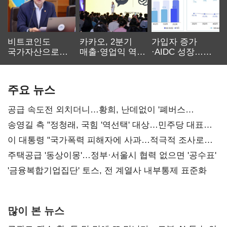
비트코인도
카카오, 2분기
가입자 증가
국가자산으로…'
매출·영업익 역대
·AIDC 성장…
보관·평가·처분'
최대…에이전트
SKT 2분기 성장
기준은 숙제
AI 수익화 관건
본궤도
주요 뉴스
공급 속도전 외치더니…황희, 난데없이 '폐버스
리모델링' 제안
송영길 측 "정청래, 국힘 '역선택' 대상…민주당 대표로
총선 지휘 못해"
이 대통령 "국가폭력 피해자에 사과…적극적 조사로
진실 밝혀야"
주택공급 '동상이몽'…정부·서울시 협력 없으면 '공수표'
'금융복합기업집단' 토스, 전 계열사 내부통제 표준화
많이 본 뉴스