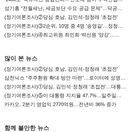
구조혁신
성기홍 "전월세난, 세금보단 수요·공급 문제"…닥공
시사
(정기여론조사)②당심·호남, 김민석-정청래 '초접전'
(정기여론조사)③2순위, 10명 중 4명 '송영길'…정청래
'한 자릿수'
(정기여론조사)④최고위원 최민희·박선원 '양강'…
서미화·이성윤·임미애 뒤이어
많이 본 뉴스
(정기여론조사)②당심·호남, 김민석-정청래 '초접전'
삼전닉스 “주주환원 확대 방안 마련”…로이터에 성명
보내
(정기여론조사)①당심, 김민석·정청래 '초접전'…대통령
지지도 '50% 아래로'(종합)
(정기여론조사)⑤이 대통령 지지율 47.7%…일주일
만에 다시 40%대
카카오, 2분기 영업익 2770억원…전년비 36% 증가
함께 볼만한 뉴스