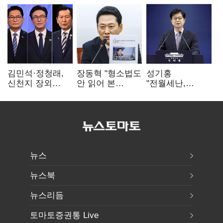
김민석·정청래,
장동혁 "형소법도
성기홍
신천지 장외
안 읽어 본
"전월세난,
설전…송영길
대통령…빛의
세금보단 수요·
"호남 계몽 규탄"
속도로 무너질
공급 문제"…닥공
것"
시사
뉴스
뉴스북
뉴스리듬
토마토증권통 Live