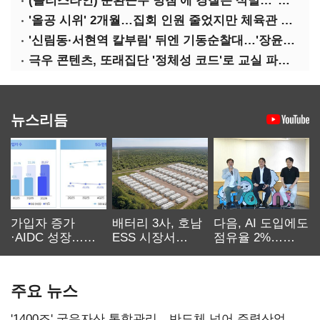
(폴리스라인)'순환근무 방침'에 경찰은 삭발…"베테랑·수사력 보강 먼저"
'올공 시위' 2개월…집회 인원 줄었지만 체육관 봉쇄 계속
'신림동·서현역 칼부림' 뒤엔 기동순찰대…'장윤기 은폐·조작' 후엔 내부비리수사대
극우 콘텐츠, 또래집단 '정체성 코드'로 교실 파고들었다
뉴스리듬
가입자 증가
배터리 3사, 호남
다음, AI 도입에도
·AIDC 성장…
ESS 시장서
점유율 2%…
SKT 2분기 성장
‘격돌’
에이전트
본궤도
차별화가 관건
주요 뉴스
'1400조' 국유자산 통합관리…반도체 넘어 주력산업