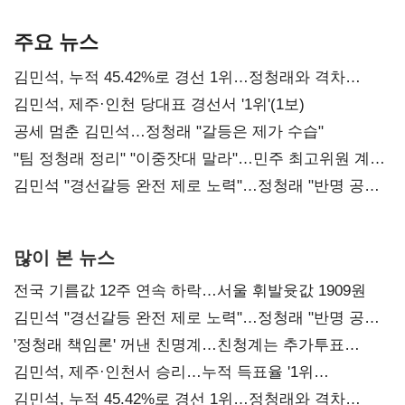
기준은 숙제
AI 수익화 관건
본궤도
주요 뉴스
김민석, 누적 45.42%로 경선 1위…정청래와 격차
0.86%p(2보)
김민석, 제주·인천 당대표 경선서 '1위'(1보)
공세 멈춘 김민석…정청래 "갈등은 제가 수습"
"팀 정청래 정리" "이중잣대 말라"…민주 최고위원 계파
다툼 격화
김민석 "경선갈등 완전 제로 노력"…정청래 "반명 공세
사과부터"
많이 본 뉴스
전국 기름값 12주 연속 하락…서울 휘발윳값 1909원
김민석 "경선갈등 완전 제로 노력"…정청래 "반명 공세
사과부터"
'정청래 책임론' 꺼낸 친명계…친청계는 추가투표
때리기
김민석, 제주·인천서 승리…누적 득표율 '1위
탈환'(종합)
김민석, 누적 45.42%로 경선 1위…정청래와 격차