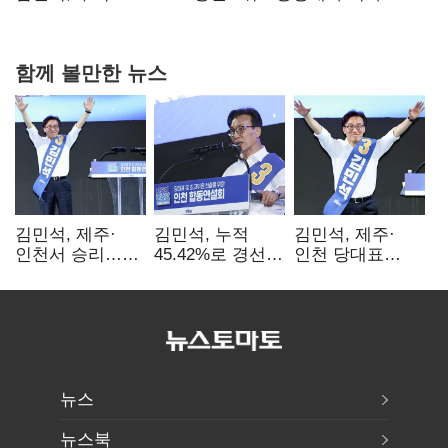
0.86%p(2보)
함께 볼만한 뉴스
김민석, 제주·
김민석, 누적
김민석, 제주·
인천서 승리…
45.42%로 경선
인천 당대표
누적 득표율 '1위
1위…정청래와
경선서 '1위'(1보)
탈환'(종합)
격차
0.86%p(2보)
뉴스
뉴스북