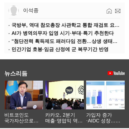
이석종
국방부, 역대 참모총장 사관학교 통합 재검토 요구에 "다양한 의견 수렴해 합리적 시스템 만들 것"
AI가 병역의무자 입영 시기·부대·특기 추천한다
"첨단전력 획득제도 패러다임 전환…상생 생태계 조성해 대체불가 K-방산 도약"
민간기업 호봉·임금 산정에 군 복무기간 반영
뉴스리듬
비트코인도
카카오, 2분기
가입자 증가
국가자산으로…'
매출·영업익 역대
·AIDC 성장…
보관·평가·처분'
최대…에이전트
SKT 2분기 성장