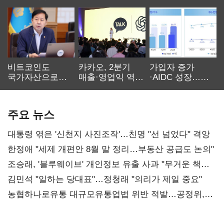
비트코인도
카카오, 2분기
가입자 증가
국가자산으로…'
매출·영업익 역대
·AIDC 성장…
보관·평가·처분'
최대…에이전트
SKT 2분기 성장
기준은 숙제
AI 수익화 관건
본궤도
주요 뉴스
대통령 엮은 '신천지 사진조작'…친명 "선 넘었다" 격앙
한정애 "세제 개편안 8월 말 정리…부동산 공급도 논의"
조승래, '블루웨이브' 개인정보 유출 사과 "무거운 책임
통감"
김민석 "일하는 당대표"…정청래 "의리가 제일 중요"
농협하나로유통 대규모유통업법 위반 적발…공정위,
과징금 4억6200만원 부과