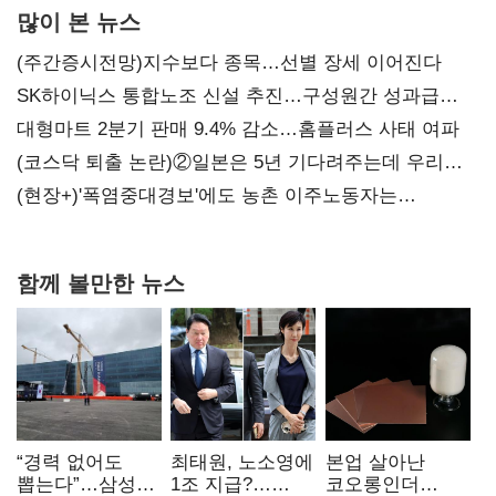
많이 본 뉴스
(주간증시전망)지수보다 종목…선별 장세 이어진다
SK하이닉스 통합노조 신설 추진…구성원간 성과급
불만 확산
대형마트 2분기 판매 9.4% 감소…홈플러스 사태 여파
(코스닥 퇴출 논란)②일본은 5년 기다려주는데 우리는
당장 퇴출?…시간만으론 부족한 코스닥 구하기
(현장+)'폭염중대경보'에도 농촌 이주노동자는
강행군…'야외작업 중지' 권고도 무시
함께 볼만한 뉴스
“경력 없어도
최태원, 노소영에
본업 살아난
뽑는다”…삼성
1조 지급?…
코오롱인더