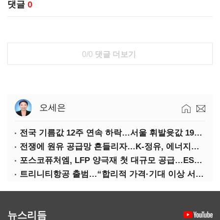
댓글
0
0/0
댓글 더보기
오세은
전국 기름값 12주 연속 하락…서울 휘발윳값 1909원
전쟁에 원유 공급망 흔들리자…K-정유, 에너지안보 핵심으로 재부상
포스코퓨처엠, LFP 양극재 첫 대규모 공급…ESS 시장 공략
트리니티항공 출범…“합리적 가격·기대 이상 서비스로 승부”
뉴스리듬