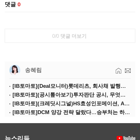
댓글
0
0/0
댓글 더보기
송혜림
[IB토마토](Deal모니터)롯데리츠, 회사채 발행…빠듯한 유동성 차환으로 대응
[IB토마토](공시톺아보기)투자판단 공시, 무엇이 '중요한 경영사항'일까
[IB토마토](크레딧시그널)HS효성인포메이션, AI 투자 확대에 실적 체력 강화
[IB토마토]DCM 양강 전략 달랐다…승부처는 하반기 금융채 빅딜
뉴스리듬