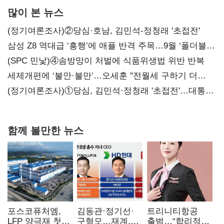
많이 본 뉴스
(정기여론조사)②당심·호남, 김민석-정청래 '초접전'
삼성 Z8 역대급 ‘흥행’에 애플 반격 주목…9월 ‘폴더블
대전’
(SPC 민낯)④솜방망이 처벌에 식품위생법 위반 반복
세제개편에 ‘불안·불만’…오세훈 "전월세 구하기 더
힘들어질 것"
(정기여론조사)①당심, 김민석·정청래 '초접전'…대통령
지지도 '50% 아래로'(종합)
함께 볼만한 뉴스
포스코퓨처엠,
김동관·정기선·
트리니티항공
LFP 양극재 첫
구형모…재계,
출범…“합리적