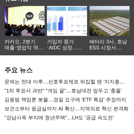
카카오, 2분기
가입자 증가
배터리 3사, 호남
매출·영업익 역대
·AIDC 성장…
ESS 시장서
최대…에이전트
SKT 2분기 성장
‘격돌’
AI 수익화 관건
본궤도
주요 뉴스
문제는 전대 이후…선호투표제로 뒤집힐 땐 '지지층
불복'
"1차 투표서 과반" "게임 끝"…호남대전 앞두고 '충돌'
김용범 책임론 봇물…경질 요구에 'ETF 특검' 주장까지
보건소부터 응급실까지 AI 확산…지역의료 혁신 본격화
"강남사옥 부지에 청년주택"…LH도 '공급 속도전'