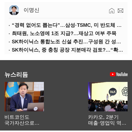
이명신
“경력 없어도 뽑는다”…삼성·TSMC, 미 반도체 인재 쟁탈전
최태원, 노소영에 1조 지급?…재상고 여부 주목
SK하이닉스 통합노조 신설 추진…구성원 간 성과급 불만 확산
SK하이닉스, 중 충칭 공장 지분매각 검토?…“확정된 바 없어”
뉴스리듬
비트코인도
카카오, 2분기
국가자산으로…'
매출·영업익 역대
보관·평가·처분'
최대…에이전트