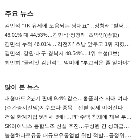
기준은 숙제
AI 수익화 관건
주요 뉴스
김민석 "TK 유세에 도움되는 당대표"…정청래 "벌써
대표된 양 당직 배분"
46.01% 대 44.53%…김민석·정청래 '초박빙'(종합)
김민석 누적 46.01%…'격전지' 호남 앞두고 1위 지켰다
(2보)
김민석, 강원·대구·경북서 48.54%…1위 수성(1보)
최민희 "골리앗 김민석"…임미애 "부끄러운 줄 알아야"
많이 본 뉴스
대형마트 2분기 판매 9.4% 감소…홈플러스 사태 여파
(주간증시전망)지수보다 종목…선별 장세 이어진다
건설 한계기업 5년 새 3배↑…PF·주택 침체에 재무 부담
확대
SK하이닉스 통합노조 신설 추진…구성원 간 성과급
불만 확산
농협하나로유통 대규모유통업법 위반 적발…공정위,