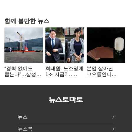
과징금 4억6200만원 부과
함께 볼만한 뉴스
“경력 없어도
최태원, 노소영에
본업 살아난
뽑는다”…삼성
1조 지급?…
코오롱인더
·TSMC, 미
재상고 여부 주목
·HS효성…AI·
반도체 인재
배터리 소재로
쟁탈전
보폭 확대
뉴스
뉴스북