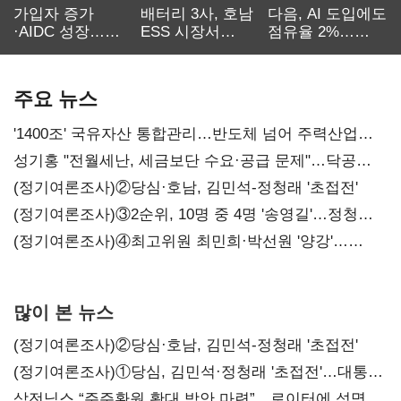
가입자 증가
배터리 3사, 호남
다음, AI 도입에도
·AIDC 성장…
ESS 시장서
점유율 2%…
SKT 2분기 성장
‘격돌’
에이전트
본궤도
차별화가 관건
주요 뉴스
'1400조' 국유자산 통합관리…반도체 넘어 주력산업
구조혁신
성기홍 "전월세난, 세금보단 수요·공급 문제"…닥공
시사
(정기여론조사)②당심·호남, 김민석-정청래 '초접전'
(정기여론조사)③2순위, 10명 중 4명 '송영길'…정청래
'한 자릿수'
(정기여론조사)④최고위원 최민희·박선원 '양강'…
서미화·이성윤·임미애 뒤이어
많이 본 뉴스
(정기여론조사)②당심·호남, 김민석-정청래 '초접전'
(정기여론조사)①당심, 김민석·정청래 '초접전'…대통령
지지도 '50% 아래로'(종합)
삼전닉스 “주주환원 확대 방안 마련”…로이터에 성명