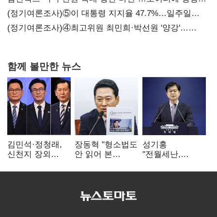
보내
(정기여론조사)⑤이 대통령 지지율 47.7%…일주일
만에 다시 40%대
(정기여론조사)④최고위원 최민희·박선원 '양강'…
서미화·이성윤·임미애 뒤이어
함께 볼만한 뉴스
김민석·정청래,
장동혁 "형소법도
성기홍
신천지 장외
안 읽어 본
"전월세난,
설전…송영길
대통령…빛의
세금보단 수요·
"호남 계몽 규탄"
속도로 무너질
공급 문제"…닥공
것"
시사