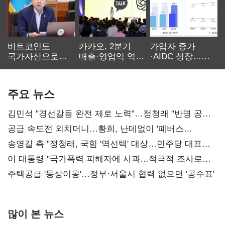
비트코인도
카카오, 2분기
가입자 증가
국가자산으로…'
매출·영업익 역대
·AIDC 성장…
보관·평가·처분'
최대…에이전트
SKT 2분기 성장
기준은 숙제
AI 수익화 관건
본궤도
주요 뉴스
김민석 "경선갈등 완전 제로 노력"…정청래 "반명 공세
사과부터"
공급 속도전 외치더니…황희, 난데없이 '폐버스
리모델링' 제안
송영길 측 "정청래, 국힘 '역선택' 대상…민주당 대표로
총선 지휘 못해"
이 대통령 "국가폭력 피해자에 사과…적극적 조사로
진실 밝혀야"
주택공급 '동상이몽'…정부·서울시 협력 없으면 '공수표'
많이 본 뉴스