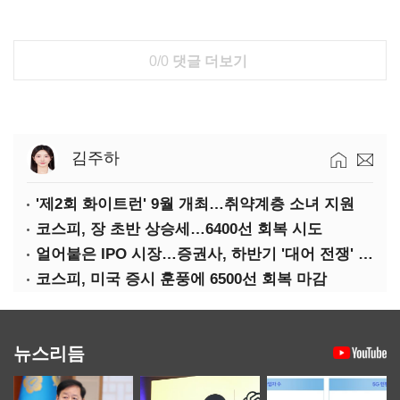
0/0
댓글 더보기
김주하
'제2회 화이트런' 9월 개최…취약계층 소녀 지원
코스피, 장 초반 상승세…6400선 회복 시도
얼어붙은 IPO 시장…증권사, 하반기 '대어 전쟁' 기대
코스피, 미국 증시 훈풍에 6500선 회복 마감
뉴스리듬