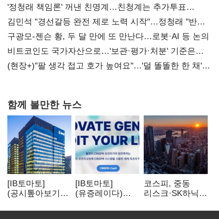
'정청래 책임론' 꺼낸 친명계…친청계는 추가투표
때리기
김민석 "경선갈등 완전 제로 노력 시작"…정청래 "반명
공세 사과부터"
구광모-젠슨 황, 두 달 만에 또 만난다…로봇·AI 등 논의
비트코인도 국가자산으로…'보관·평가·처분' 기준은
숙제
(현장+)"팔 생각 접고 호가 높여요"…'덜 똘똘한 한 채'
20억 키맞추기
함께 볼만한 뉴스
[IB토마토]
[IB토마토]
코스피, 중동
(공시톺아보기)
(유증레이다)
리스크·SK하닉
수주 공시, 왜
툴젠, 조달액
5% 급락에
바로 매출로
3분의 1 토막…
뒷걸음