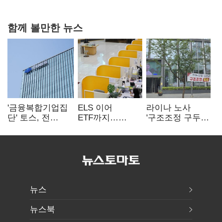
함께 볼만한 뉴스
'금융복합기업집
ELS 이어
라이나 노사
단' 토스, 전
ETF까지…
'구조조정 구두
계열사 내부통제
고위험상품 판매
합의안' 도출
표준화
제동 걸린 은행
뉴스
뉴스북