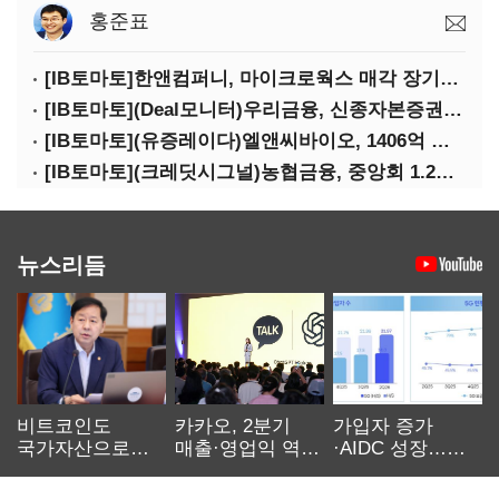
홍준표
[IB토마토]한앤컴퍼니, 마이크로웍스 매각 장기화 대비…배당 회수판 깔았다
[IB토마토](Deal모니터)우리금융, 신종자본증권 발행했지만 차환금리 '부담'
[IB토마토](유증레이다)엘앤씨바이오, 1406억 유증…최대주주는 절반만 청약
[IB토마토](크레딧시그널)농협금융, 중앙회 1.2조 지원받아 생산적금융 확대
뉴스리듬
비트코인도
카카오, 2분기
가입자 증가
국가자산으로…'
매출·영업익 역대
·AIDC 성장…
보관·평가·처분'
최대…에이전트
SKT 2분기 성장
기준은 숙제
AI 수익화 관건
본궤도