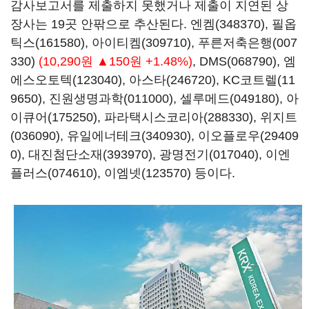
감사보고서를 제출하지 못했거나 제출이 지연된 상
장사는 19곳 안팎으로 추산된다.
엔켐(348370)
,
필옵
틱스(161580)
,
아이티켐(309710)
,
푸른저축은행(007
330)
(10,290원 ▲150원 +1.48%)
,
DMS(068790)
,
엠
에스오토텍(123040)
,
아스타(246720)
,
KC코트렐(11
9650)
,
진원생명과학(011000)
,
셀루메드(049180)
,
아
이큐어(175250)
,
파라택시스코리아(288330)
,
위지트
(036090)
,
유일에너테크(340930)
,
이오플로우(29409
0)
,
대진첨단소재(393970)
,
광명전기(017040)
,
이엔
플러스(074610)
,
이엠넷(123570)
등이다.