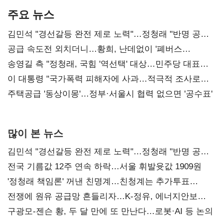
주요 뉴스
김민석 "경선갈등 완전 제로 노력"…정청래 "반명 공세
사과부터"
공급 속도전 외치더니…황희, 난데없이 '폐버스
리모델링' 제안
송영길 측 "정청래, 국힘 '역선택' 대상…민주당 대표로
총선 지휘 못해"
이 대통령 "국가폭력 피해자에 사과…적극적 조사로
진실 밝혀야"
주택공급 '동상이몽'…정부·서울시 협력 없으면 '공수표'
많이 본 뉴스
김민석 "경선갈등 완전 제로 노력"…정청래 "반명 공세
사과부터"
전국 기름값 12주 연속 하락…서울 휘발윳값 1909원
'정청래 책임론' 꺼낸 친명계…친청계는 추가투표
때리기
전쟁에 원유 공급망 흔들리자…K-정유, 에너지안보
핵심으로 재부상
구광모-젠슨 황, 두 달 만에 또 만난다…로봇·AI 등 논의