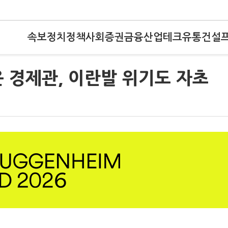
속보
정치
정책
사회
증권
금융
산업
테크
유통
건설
 경제관, 이란발 위기도 자초