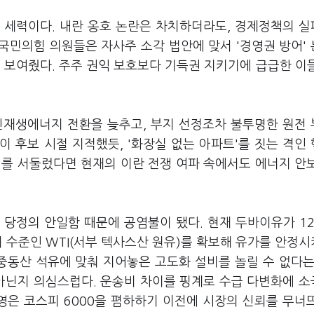
린 세력이다. 내란 옹호 논란은 차치하더라도, 경제정책의 
 국민의힘 의원들은 자사주 소각 법안에 맞서 '경영권 방어'
 보여줬다. 주주 권익 보호보다 기득권 지키기에 급급한 이
신재생에너지 전환을 늦추고, 부지 선정조차 불투명한 원전
 후보 시절 지적했듯, '화장실 없는 아파트'를 짓는 격인
지를 서둘렀다면 현재의 이란 전쟁 여파 속에서도 에너지 안
 당정의 안일함 때문에 공염불이 됐다. 현재 두바이유가 1
러 수준인 WTI(서부 텍사스산 원유)를 확보해 유가를 안정
중동산 석유에 맞춰 지어놓은 고도화 설비를 놀릴 수 없다는
 아닌지 의심스럽다. 운송비 차이를 핑계로 수급 다변화에 
영은 코스피 6000을 폄하하기 이전에 시장의 신뢰를 무너