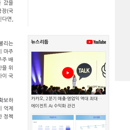
을 갔을
국장(국
핀다면,
뉴스리듬
 불리는
이 마주
주주 배
만을 위
사이 국
카카오, 2분기 매출·영업익 역대 최대…
 확보하
에이전트 AI 수익화 관건
기 억제
한 정책