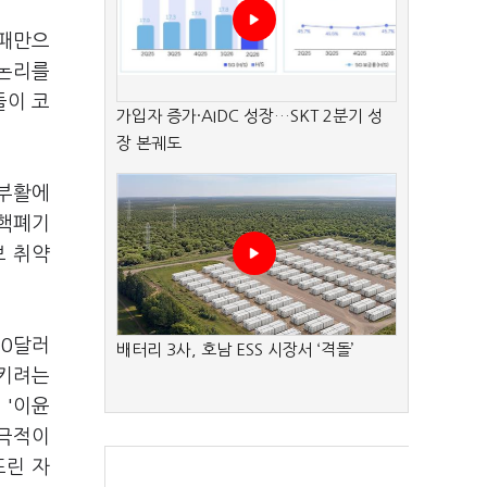
실패만으
 논리를
들이 코
가입자 증가·AIDC 성장…SKT 2분기 성
장 본궤도
 부활에
 핵폐기
보 취약
20달러
배터리 3사, 호남 ESS 시장서 ‘격돌’
시키려는
 '이윤
소극적이
뜨린 자