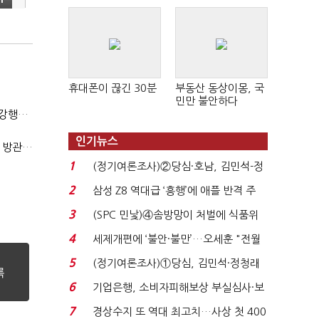
휴대폰이 끊긴 30분
부동산 동상이몽, 국
민만 불안하다
(단독)법원엔 "가치 0원"이라더니…소송 중 '500원 유증' 강행한 라인게임즈
인기뉴스
(단독)한공회, 'CB 뻥튀기' 논란 평가모형 한계 인정…당국 방관 속 장부 왜곡 수두룩
1
(정기여론조사)②당심·호남, 김민석-정
청래 '초접전'...
2
삼성 Z8 역대급 ‘흥행’에 애플 반격 주
목…9월 ‘폴...
3
(SPC 민낯)④솜방망이 처벌에 식품위
생법 위반 반복...
4
세제개편에 ‘불안·불만’…오세훈 "전월
세 구하기 더 ...
5
(정기여론조사)①당심, 김민석·정청래
'초접전'…대통령 ...
6
기업은행, 소비자피해보상 부실심사·보
이스피싱 공시 ...
7
경상수지 또 역대 최고치…사상 첫 400