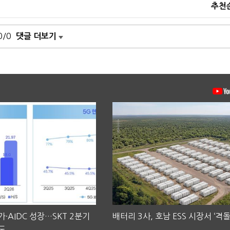
추천
0/0
댓글 더보기
·AIDC 성장…SKT 2분기
배터리 3사, 호남 ESS 시장서 ‘격돌
도