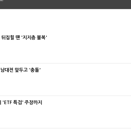
뒤집힐 땐 '지지층 불복'
호남대전 앞두고 '충돌'
'ETF 특검' 주장까지