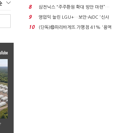
순
억달러에 '3% 성...
8
삼전닉스 “주주환원 확대 방안 마련”…
로이터에 성명...
9
영업익 늘린 LGU+…보안·AIDC '신사
업 드라이브'...
10
(단독)⑩파리바게뜨 가맹점 41% '용역
제빵기사 없어'…고...
’