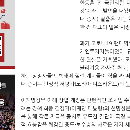
한동훈 전 국민의힘 대
것'이라는 발언을 내놨
내 증시) 탈출은 지능
한 전 대표의 말은 시장
과거 코로나19 팬데믹
개인투자자들이었다. 당
한 현실은 가혹했다. 모
불리기용 자사주 처분,
하는 상장사들의 행태에 질린 개미들이 짐을 싸 떠난
내 증시는 만성적 저평가(코리아 디스카운트)의 늪
이재명정부 아래 상법 개정은 단편적인 조치일 수
려는 정책 최종 결정자(이재명 대통령)의 선명성은
를 통해 잠든 자금을 증시로 유도한 결단이 국장 복
적 효능감을 체감한 중도·보수층의 새로운 지지 