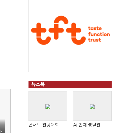
뉴스북
콘서트 전당대회
AI 인재 쟁탈전
효
사