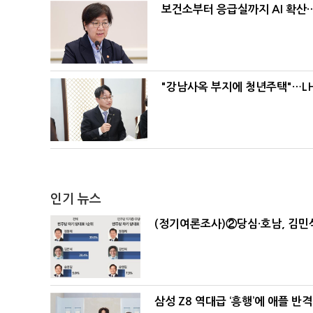
보건소부터 응급실까지 AI 확산
"강남사옥 부지에 청년주택"…LH
인기 뉴스
(정기여론조사)②당심·호남, 김민석
삼성 Z8 역대급 ‘흥행’에 애플 반격