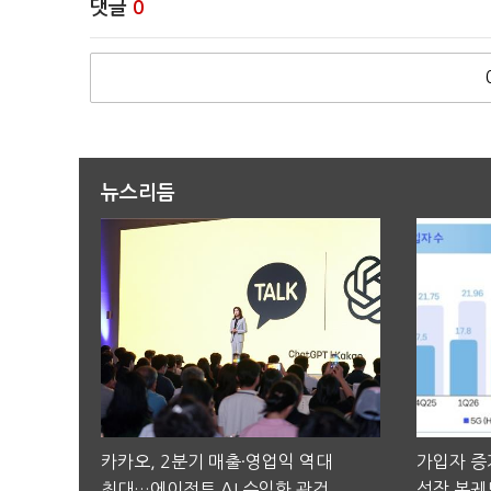
댓글
0
뉴스리듬
카카오, 2분기 매출·영업익 역대
가입자 증가
최대…에이전트 AI 수익화 관건
성장 본궤