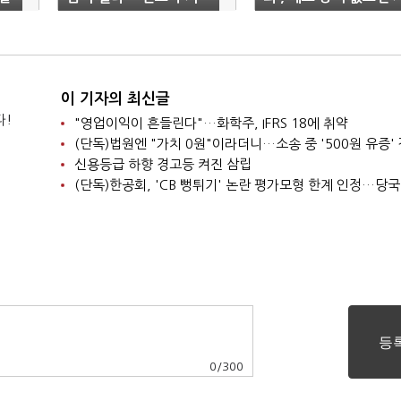
대' 이면
상누각
이 기자의 최신글
다!
"영업이익이 흔들린다"…화학주, IFRS 18에 취약
신용등급 하향 경고등 켜진 삼립
0
/
300