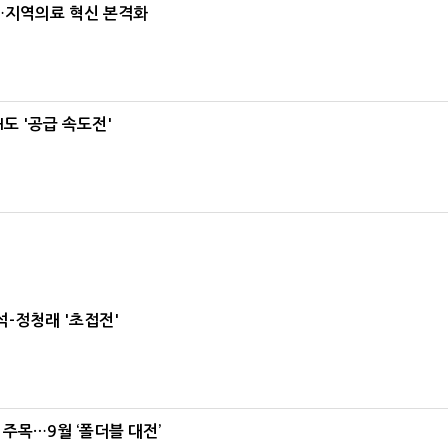
…지역의료 혁신 본격화
도 '공급 속도전'
-정청래 '초접전'
 주목…9월 ‘폴더블 대전’