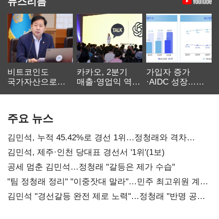
뉴스리듬
비트코인도
카카오, 2분기
가입자 증가
국가자산으로…'
매출·영업익 역대
·AIDC 성장…
보관·평가·처분'
최대…에이전트
SKT 2분기 성장
기준은 숙제
AI 수익화 관건
본궤도
주요 뉴스
김민석, 누적 45.42%로 경선 1위…정청래와 격차
0.86%p(2보)
김민석, 제주·인천 당대표 경선서 '1위'(1보)
공세 멈춘 김민석…정청래 "갈등은 제가 수습"
"팀 정청래 정리" "이중잣대 말라"…민주 최고위원 계파
다툼 격화
김민석 "경선갈등 완전 제로 노력"…정청래 "반명 공세
사과부터"