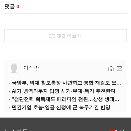
댓글
0
0/0
댓글 더보기
이석종
국방부, 역대 참모총장 사관학교 통합 재검토 요구에 "다양한 의견 수렴해 합리적 시스템 만들 것"
AI가 병역의무자 입영 시기·부대·특기 추천한다
"첨단전력 획득제도 패러다임 전환…상생 생태계 조성해 대체불가 K-방산 도약"
민간기업 호봉·임금 산정에 군 복무기간 반영