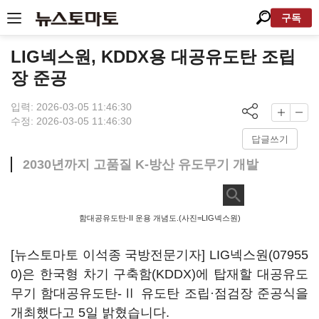
구독
LIG넥스원, KDDX용 대공유도탄 조립
장 준공
입력: 2026-03-05 11:46:30
수정: 2026-03-05 11:46:30
답글쓰기
2030년까지 고품질 K-방산 유도무기 개발
함대공유도탄-II 운용 개념도.(사진=LIG넥스원)
[뉴스토마토 이석종 국방전문기자]
LIG넥스원(07955
0)
은 한국형 차기 구축함(KDDX)에 탑재할 대공유도
무기 함대공유도탄-Ⅱ 유도탄 조립·점검장 준공식을
개최했다고 5일 밝혔습니다.